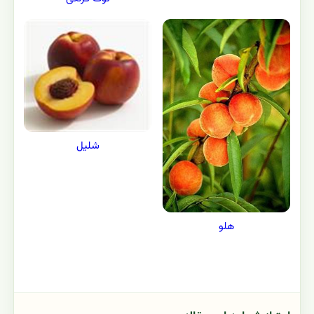
شلیل
هلو