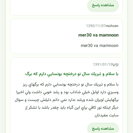
مشاهده پاسخ
1390/11/07
mohsen
mer30 va mamnoon
mer30 va mamnoon
ازاليا
1391/01/10
با سلام و تبريك سال نو درختچه بونسايي دارم كه برگ
با سلام و تبريك سال نو درختچه بونسايي دارم كه برگهاي ريز
وسبزي دارد اوايل خيلي شاداب بود و رشد خوبي داشت ولي اخيرا
برگهايش اويزان شده ورشد ندارد نمي دانم دليلش چيست و سوال
ديگر اينكه نور كافي براي اين گياه بايد چقدر باشد با تشكر إز
سايت مفيدتان
مشاهده پاسخ