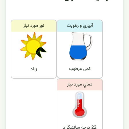
آبياري و رطوبت
نور مورد نياز
کمی مرطوب
زیاد
دماي مورد نياز
22 درجه سانتیگراد