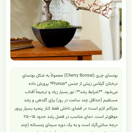
بونسای چری (Cherry Bonsai) معمولاً به شکل بونسایِ
درختان گیلاسِ زینتی از جنس *Prunus* پرورش داده
می‌شود. **شرایط رشد**: نور بسیار زیاد و ترجیحاً آفتاب
مستقیم (حداقل چند ساعت در روز) برای گلدهی و رشد
متراکم لازم است؛ در فضای داخلی فقط کنار پنجره بسیار پرنور
موفق‌تر است. دمای مناسب در فصل رشد حدود ۱۵–۲۵
درجه سانتی‌گراد است و به یک دوره سرمای زمستانه (چند