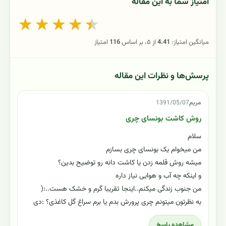
امتیاز شما به این مقاله
★
★
★
★
★
میانگین امتیاز:
4.41
از ۵، بر اساس
116
امتیاز
پرسش‌ها و نظرات این مقاله
مریم
1391/05/07
روش کاشت بونسای چری
سلام
من میخوام یک بونسای چری بسازم
میشه روش قلمه زدن یا کاشت دانه رو توضیح بدین؟
و اینکه چه آب و هوایی نیاز داره
من جنوب زندگی میکنم..اینجا تقریبا گرم و خشک هست..:(
به نظرتون میتونم چری پرورش بدم یا برم سراغ گل کاغذی؟ :دی
مشاهده پاسخ