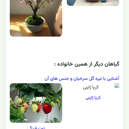
گياهان ديگر از همين خانواده :
آشنایی با تیره گل سرخیان و جنس های آن
کریا ژاپنی
توت فرنگی