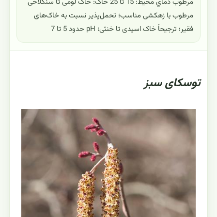
مرطوب دماي محيط: 15 تا 25 خاک: خاک لومی تا سنگلاخی
مرطوب با زهکشی مناسب؛ تحمل‌پذیر نسبت به خاک‌های
فقیر؛ ترجیحاً خاک اسیدی تا خنثی؛ pH حدود 5 تا 7
توسکای سبز