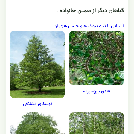
گياهان ديگر از همين خانواده :
آشنایی با تیره بتولاسه و جنس های آن
فندق پيچ‌خورده
توسکای قشلاقی