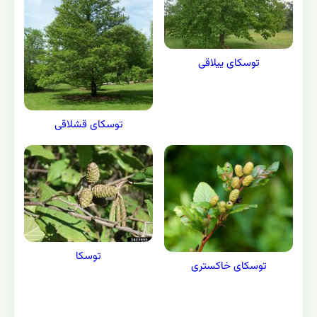
توسکای ییلاقی
توسکای قشلاقی
توسکا
توسکای خاکستری