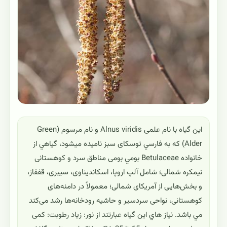
این گیاه با نام علمی Alnus viridis و نام مرسوم (Green
Alder) که به فارسي توسکای سبز ناميده ميشود، گياهي از
خانواده Betulaceae بومي بومی مناطق سرد و کوهستانی
نیمکره شمالی؛ شامل آلپ اروپا، اسکاندیناوی، سیبری، قفقاز،
و بخش‌هایی از آمریکای شمالی؛ معمولاً در دامنه‌های
کوهستانی، نواحی سردسیر و حاشیه رودخانه‌ها رشد می‌کند
مي باشد. نياز هاي اين گياه عبارتند از نور: زیاد رطوبت: کمی