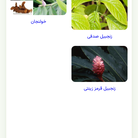
خولنجان
زنجبیل صدفی
زنجبیل قرمز زینتی