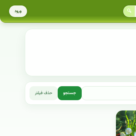
🔍
ورود
جستجو
حذف فیلتر