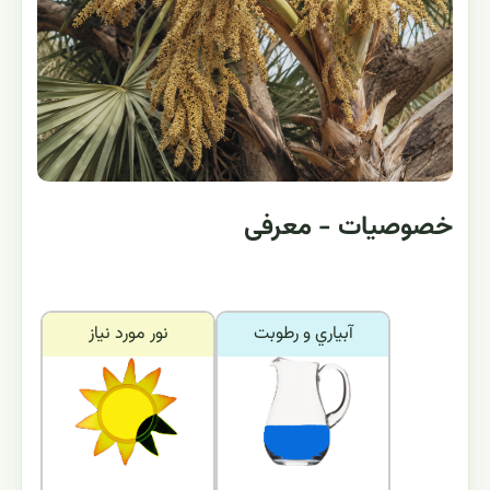
خصوصیات - معرفی
آبياري و رطوبت
نور مورد نياز