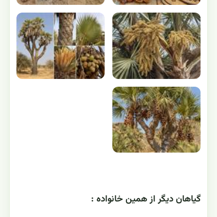
گياهان ديگر از همين خانواده :