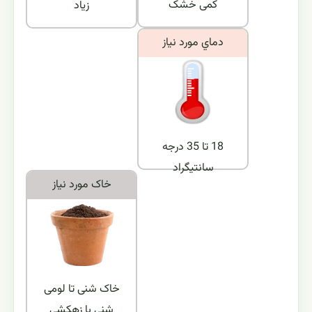
کمی خشک
زیاد
دماي مورد نياز
18 تا 35 درجه
سانتیگراد
خاک مورد نياز
خاک شنی تا لومی
شنی با زهکشی