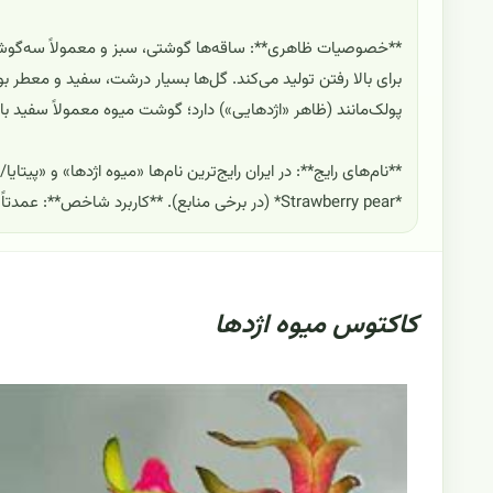
**خصوصیات ظاهری**: ساقه‌ها گوشتی، سبز و معمولاً سه‌گوش با
برای بالا رفتن تولید می‌کند. گل‌ها بسیار درشت، سفید و معطر 
پولک‌مانند (ظاهر «اژدهایی») دارد؛ گوشت میوه معمولاً سفید با 
*Strawberry pear* (در برخی منابع). **کاربرد شاخص**: عمدتاً به عنوان میوه خوراکی تازه و در فرآورده‌های غذایی شناخته می‌شود.
کاکتوس میوه اژدها