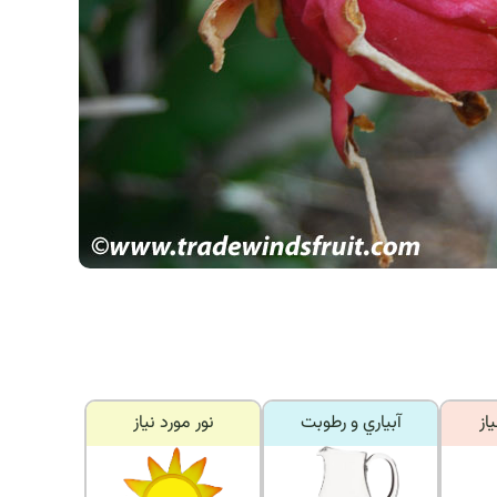
از
آبياري و رطوبت
نور مورد نياز