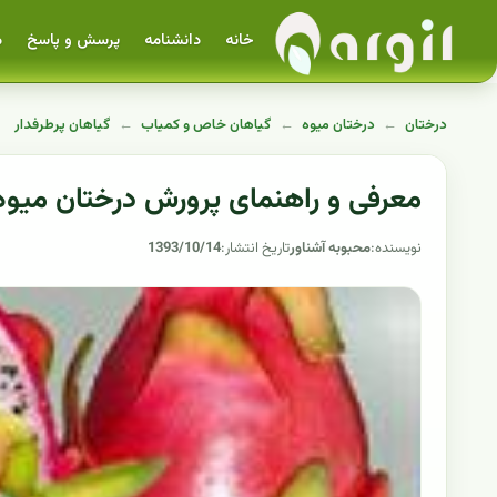
خانه
دانشنامه
پرسش و پاسخ
م
درختان
←
درختان میوه
←
گیاهان خاص و کمیاب
←
گیاهان پرطرفدار
معرفی و راهنمای پرورش درختان میوه
نویسنده:
محبوبه آشناور
تاریخ انتشار:
1393/10/14