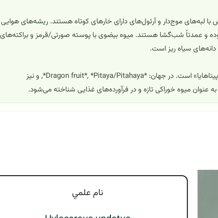
 لبه‌های موج‌دار و آرئول‌های دارای خارهای کوتاه هستند. ریشه‌های هوایی
بوده و عمدتاً شب‌گشا هستند. میوه بیضوی با پوسته صورتی/قرمز و براکته‌های
دانه‌های سیاه ریز است.
**نام‌های رایج**: در ایران رایج‌ترین نام‌ها «میوه اژدها» و «پیتایا/پیتاهایا» است. در جهان: *Dragon fruit*, *Pitaya/Pitahaya*, و نیز
نام علمي