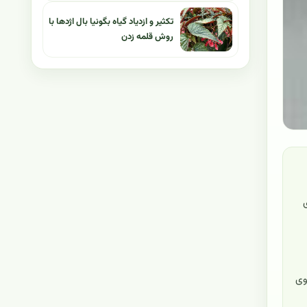
تکثیر و ازدیاد گیاه بگونیا بال اژدها با
روش قلمه زدن
وی