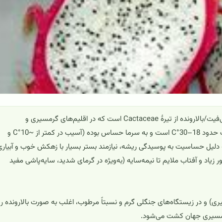
کاکتوس میوه اژدها (*Hylocereus undatus*) یک کاکتوس اپی‌فیت/بالارونده از تیرهٔ Cactaceae است که در اقلیم‌های گرمسیری و
نیمه‌گرمسیری بهترین رشد را دارد. **شرایط رشد**: دمای مطلوب حدود 18–30°C است و به سرما حساس بوده (آسیب در کمتر از ~10°C و
 به دلیل حساسیت به پوسیدگی ریشه، نیازمند بستر بسیار با زهکش خوب و آبیاری
زیاد و آفتاب ملایم تا نیمه‌سایه (به‌ویژه در گرمای شدید، سایه‌پاشی مفید
ری) و در زیستگاه‌های جنگلی گرم و نسبتاً مرطوب، اغلب به صورت بالا‌رونده ر
ق گرمسیری جهان کشت می‌شود.