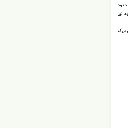
ش از 10 تا 15 سانتیمتر طول و حدود
ی حاوی شهد نیز
با براکته های بزرگ