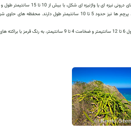
به سبز یا سفید و یا به ندرت قرمز کم رنگ می باشند. گلبرگ های درونی نیزه ای یا واژنیزه ای شکل، با بی
40 سانتیمتر پهنا، نوک تیز، غیر شکننده و سفید رنگ هستند. پرچم ها نیز حدود 5 تا 10 سانتیمتر طول دارند. محفظه ها
این گیاه دارای میوه هایی دوکی شکل تا تخم مرغی شکل، به طول 6 تا 12 سانتیمتر و ضخامت 4 تا 9 سانتیمتر، به رنگ قرمز 