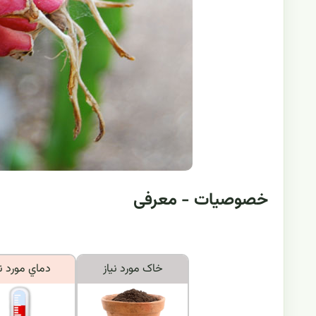
خصوصیات - معرفی
خاک مورد نياز
دماي مورد ني