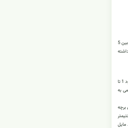
کاکتوس میوه اژدها گیاهی است با ساقه های آبدار که عادت رشد بالارونده و خزنده دارد. و دارای شاخه های فرعی زیادی است. ساقه ها بین 5
1 تا 12 سانتیمتر ضخامت داشته
آرئول های این گیاه بصورت خارهای کوچک یا کرک هایی هستند که حدود 2 میلیمتر طول دارند. این کرک های روی شاخه های مسن حدود 1 تا
می به
ی پیش برچه
ر و برگک هایی (براکتئول هایی) تخم مرغی شکل هستند. نهنج حدود 3 سانتیمتر
ه و به رنگ زرد مایل