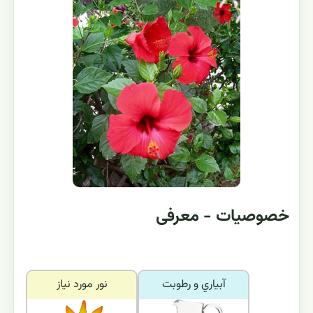
خصوصیات - معرفی
آبياري و رطوبت
نور مورد نياز