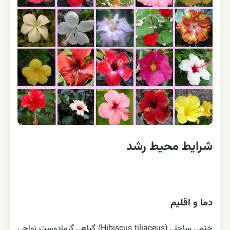
شرایط محیط رشد
دما و اقلیم
ختمی ساحلی (Hibiscus tiliaceus) گیاهی گرمادوستِ نواحی