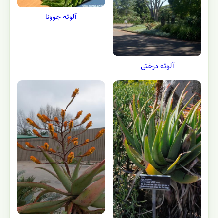
آلوئه جوونا
آلوئه درختی