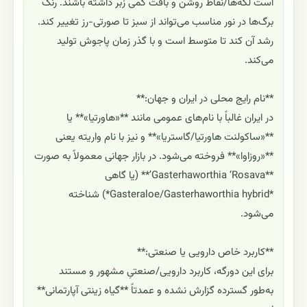
است لکه‌ها/نقاط روشن و بافت کمی زبر داشته باشند. رنگ
برگ‌ها در نور مناسب می‌تواند از سبز تا صورتی-رز تغییر کند.
رشد آن کند تا متوسط است و با گذر زمان پاجوش تولید
می‌کند.
**نام رایج محلی در ایران و جهان:**
در ایران غالباً با نام‌های عمومی مانند **«هاورتیا»** یا
**«ساکولنت هاورتیا/گاستریا»** و نیز با نام واریته یعنی
**«روزاوا»** فروخته می‌شود. در بازار جهانی معمولاً به صورت
**Gasterhaworthia ‘Rosava’** (یا گاهی
*Gasteraloe/Gasterhaworthia hybrid*) شناخته
می‌شود.
**کاربرد خاص دارویی یا صنعتی:**
برای این دورگه، کاربرد دارویی/صنعتیِ مشهور و مستند
به‌طور گسترده گزارش نشده و عمدتاً **گیاه زینتی آپارتمانی**