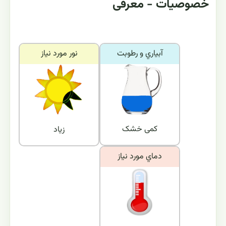
خصوصیات - معرفی
آبياري و رطوبت
نور مورد نياز
کمی خشک
زیاد
دماي مورد نياز