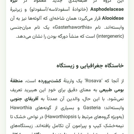
این گروه در طبقه‌بندی جدید معمولاً در
تیرهٔ
Asphodelaceae
(خانوادهٔ آسفودلاسه/آسفودلو) و زیرتیرهٔ
Alooideae
قرار می‌گیرد؛ همان شاخه‌ای که آلوئه‌ها نیز به آن
وابسته‌اند. نام «Gasterhaworthia» یک نام میان‌جنسی
(intergeneric) است که منشأ دورگه بودن را نشان می‌دهد.
خاستگاه جغرافیایی و زیستگاه
از آنجا که ‘Rosava’ یک واریتهٔ
کشت‌پرورده
است،
منطقهٔ
بومی طبیعی
به معنای دقیق برای خودِ این هیبرید تعریف
نمی‌شود. با این حال، والدین آن عمدتاً به
آفریقای جنوبی
وابسته‌اند؛ Gasteria و بسیاری از گونه‌های Haworthia
(به‌ویژه گروه‌های مرتبط با Haworthiopsis) در نواحی خشک تا
نیمه‌خشکِ کیپ و پیرامون آن تکامل یافته‌اند. زیستگاه‌های