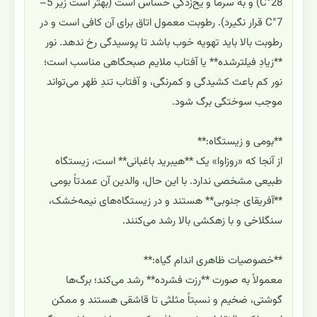
28°C) و به سرما و یخ‌زدگی حساس است (بهتر است زیر 5–
7°C قرار نگیرد). رطوبت معمول اتاق برای آن کافی است و در
رطوبت بالا باید تهویه خوب باشد تا پوسیدگی رخ ندهد. نور
**زیادِ فیلترشده** یا آفتاب ملایم صبحگاهی مناسب است؛
نور کم باعث کشیدگی و کمرنگی، و آفتاب تندِ ظهر می‌تواند
موجب سوختگی برگ شود.
**بومی و زیستگاه:**
از آنجا که «روزاوا» یک **هیبرید باغبانی** است، زیستگاه
طبیعی مشخصی ندارد. با این حال، والدین آن عمدتاً بومی
**آفریقای جنوبی** هستند و در زیستگاه‌های نیمه‌خشک،
سنگلاخی و با زهکشی بالا رشد می‌کنند.
**خصوصیات ظاهری اندام گیاه:**
معمولاً به صورت **رزت فشرده** رشد می‌کند؛ برگ‌ها
گوشتی، ضخیم و نسبتاً مثلثی تا قاشقی هستند و ممکن