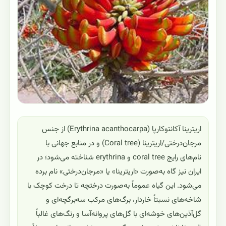
اریترینا آکانتوکارپا (Erythrina acanthocarpa) از جنس
مرجان‌درختی/اریترینا (Coral tree) و در منابع جهانی با
نام‌های رایج coral tree و erythrina شناخته می‌شود؛ در
ایران نیز گاه به‌صورت «اریترینا» یا «مرجان‌درختی» نام برده
می‌شود. این گیاه عموماً به‌صورت درختچه تا درخت کوچک با
شاخه‌های نسبتاً خاردار، برگ‌های مرکب سه‌برگچه‌ای و
گل‌آذین‌های خوشه‌ای با گل‌های پروانه‌آسا و رنگ‌های غالباً