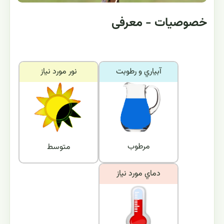
خصوصیات - معرفی
آبياري و رطوبت
نور مورد نياز
مرطوب
متوسط
دماي مورد نياز