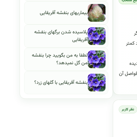
سخ منتخب
بیماریهای بنفشه آفریقایی
پلاسیده شدن برگهای بنفشه
ر
آفریقایی
حدود ۲۰ تا ۲۲ درجة سانتی‌گراد کمتر
لطفا به من بگویید چرا بنفشه
من گل نمیدهد؟
یده
فواصل آن
بنفشه آفریقایی با گلهای زرد؟
نظر کاربر