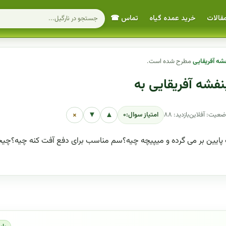
قالات
خرید عمده گیاه
تماس ☎
فشه آفریقایی
مطرح شده است.
نفشه آفریقایی به
×
▼
▲
ضعیت: آفلاین
بازدید: ۸۸
امتیاز سوال:
۰
 پایین بر می گرده و میپیچه چیه؟سم مناسب برای دفع آفت کنه چیه؟چیج