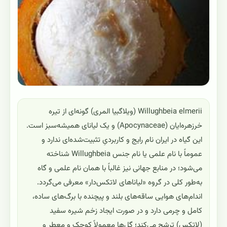
Willughbeia elmerii (ویلاگبیا المری) گونه‌ای از تیره
خرزهره‌ایان (Apocynaceae) و یک لیانای همیشه‌سبز است.
این گیاه در ایران نام رایج و کاربردیِ تثبیت‌شده‌ای ندارد و
عموماً با نام علمی یا نام جنس Willughbeia شناخته
می‌شود؛ در منابع جهانی نیز غالباً با همان نام علمی و گاه
به‌طور کلی در گروه «لیاناهای لاتکس‌دار» معرفی می‌گردد.
اندام‌های هوایی ساقه‌های بلند و پیچنده با برگ‌های ساده،
کامل و چرمی دارد و در صورت ایجاد زخم شیره سفید
(لاتکس) ترشح می‌کند؛ گل‌ها معمولاً کوچک و معطر و