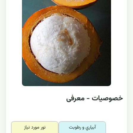
خصوصیات - معرفی
آبياري و رطوبت
نور مورد نياز