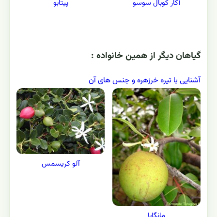
آکار کوبال سوسو
پیتابو
گياهان ديگر از همين خانواده :
آشنایی با تیره خرزهره و جنس های آن
آلو کریسمس
مانگابا