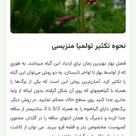
نحوه تکثیر تولمیا منزیسی
فصل بهار بهترين زمان براي ازدياد اين گياه مي‏باشد، به طوري
كه از اواسط بهار تا اواخر تابستان، به دو روش می‌توان این گیاه
را تكثیر كرد. آسان‌ترین روش این است كه یكی از برگ‌ها را
همراه با گیاهچه‏ای كه روی آن شكل گرفته، بدون اینكه از پایه
مادری جدا كنید روی سطح خاك محكم نماييد. در روش دیگر،
برگ‌های دارای گیاهچه را به همراه 5/2 تا 3 سانتیمتر از ساقه
جدا كرده و دمبرگ یا همان انتهای ساقه را در گلدان محتوی
كمپوست مخصوص بذر و قلمه فرو ببرید. می توان از کاشت