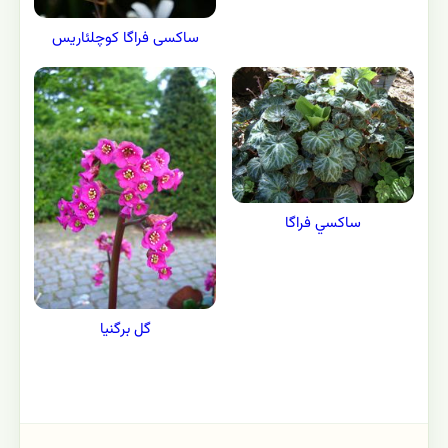
ساکسی فراگا کوچلئاریس
ساكسي فراگا
گل برگنیا