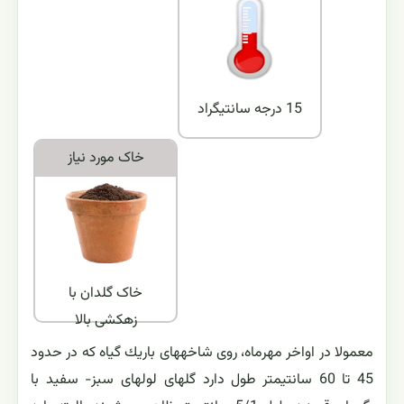
15 درجه سانتیگراد
خاک مورد نياز
خاک گلدان با
زهکشی بالا
معمولا در اواخر مهرماه، روی شاخه‏های باریك گیاه كه در حدود
45 تا 60 سانتیمتر طول دارد گل‏های لوله‏ای سبز- سفید با