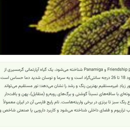
گیاه دوستی (*Pilea involucrata*) که در جهان با نام‌های Friendship plant و Panamiga شناخته می‌شود، یک گیاه آپارتمانی گرمسیری از
خانواده گزنه‌ایان (Urticaceae) است. دمای مناسب رشد آن حدود 18 تا 26 درجه سانتی‌گراد است و به سرما و نوسان شدید دما حساس است.
بالای 50–60٪) را می‌پسندد و در نور زیادِ غیرمستقیم بهترین رنگ و رشد را نشان می‌دهد؛ نور مستقیم می‌تواند
‌ای با ساقه‌های نسبتاً گوشتی و برگ‌های روبه‌رو (متقابل)، پهن و بافت‌دار
سبز تا برنزی در برخی واریته‌هاست. نام رایج فارسی آن در ایران معمولاً
اسب تراریوم و فضای داخلی شناخته می‌شود و کاربرد دارویی یا صنعتی شاخص و