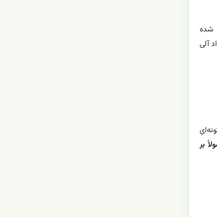
ش شده
د آلی
ه‌ایِ
اً بر