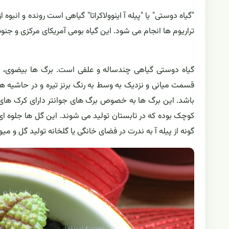
"گیاه دوستی" یا "پیله آ اینوولاکراتا" گیاهی است رونده و انب
تراریوم ها انجام می شود. این گیاه بومی آمریکای مرکزی و جن
گیاه دوستی گیاهی چندساله و علفی است. برگ ها بیضوی، دند
قسمت میانی و نزدیک به وسط به رنگ برنز تیره و در حاشیه 
باشد. این برگ ها به خصوص برگ های جوانتر دارای کرک های ز
کوچک بوده که در تابستان تولید می شوند. این گل ها جلوه ای 
گونه از پیله آ به ندرت در فضای خانگی یا گلخانه تولید گل و میو