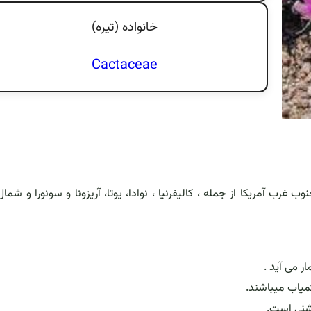
خانواده (تيره)
Cactaceae
رب آمریکا از جمله ، کالیفرنیا ، نوادا، یوتا، آریزونا و سونورا و شما
ر می آید .
کمیاب میباشند.
 شنی است.