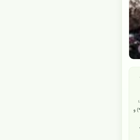
رشت و چشمگیر (اغلب صورتی-ارغوانی تا بنفش) و میوه‌ها خوراکی‌اند. نام رایج جهانی آن «کاکتوس توت‌فرنگی» (*Strawberry cactus*) و