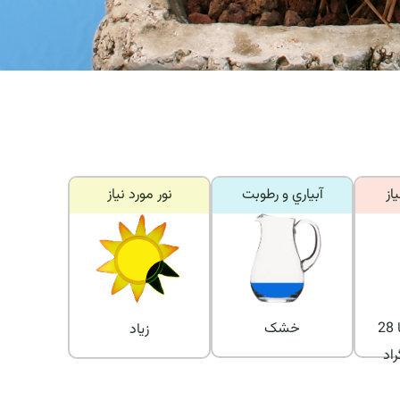
از
آبياري و رطوبت
نور مورد نياز
دمای بین 8 تا 28
خشک
زیاد
اد