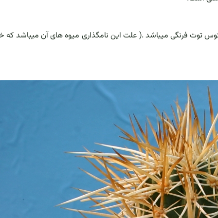
سرئوس Strawberry cactus یا همان کاکتوس توت فرنگی میباشد .( علت این نامگذاری میوه های آن میباشد که