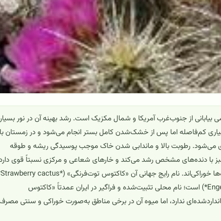
لمان (*Echinocereus engelmannii*) کاکتوسی بیابانی از جنوب‌غرب آمریکا و شمال مکزیک است. رشد بهینه آن در نور بسیار
اری کم‌فاصله اما پس از خشک‌شدن کامل بستر انجام می‌شود و در زمستان با
و دمای خنک‌تر (حدود ۵–۱۰°C) بهتر نگهداری می‌شود. رطوبت بالا و ماندابی شدن خاک موجب پوسیدگی ریشه و طوقه
ی سبز با دنده‌های مشخص رشد می‌کند و خارهای شعاعی و مرکزی نسبتاً قوی دارد؛
گل‌ها د
«کاکتوس جوجه‌تیغی انگلمان» (*Engelmann’s hedgehog cactus*) است؛ نام محلی تثبیت‌شده و فراگیر در ایران عمدتاً «کاکتوس
داردشده‌ای ندارد، اما میوه آن در برخی مناطق به‌صورت خوراکی و سنتی مصرف