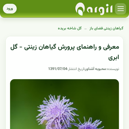
ورود
گیاهان زینتی فضای باز
←
گل شاخه بریده
معرفی و راهنمای پرورش گیاهان زینتی - گل
ابری
نویسنده:
محبوبه آشناور
تاریخ انتشار:
1391/07/04