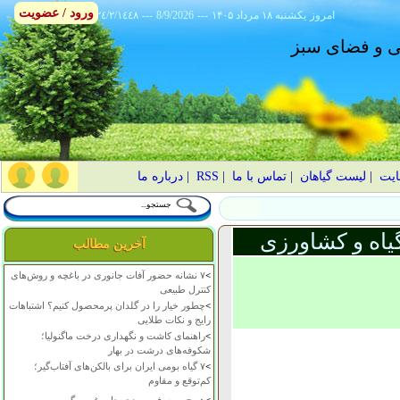
ورود / عضویت
امروز
۱۴۰۵ يکشنبه ۱۸ مرداد
---
8/9/2026
---
٢٤/٢/١٤٤٨
انی و فضای سبز
ایت
|
لیست گیاهان
|
تماس با ما
|
RSS
|
درباره ما
یاه و کشاورزی
آخرین مطالب
>
۷ نشانه حضور آفات جانوری در باغچه و روش‌های
کنترل طبیعی
>
چطور خیار را در گلدان پرمحصول کنیم؟ اشتباهات
رایج و نکات طلایی
>
راهنمای کاشت و نگهداری درخت ماگنولیا؛
شکوفه‌های درشت در بهار
>
۷ گیاه بومی ایران برای بالکن‌های آفتاب‌گیر؛
کم‌توقع و مقاوم