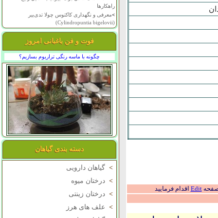
راهکارها
>
معرفی و نگهداری کاکتوس چولا تدی‌بیر
(Cylindropuntia bigelovii)
فوت و فن باغبانی امروز
چگونه با ماسه رنگی تراریوم بسازیم؟
دسته بندی گیاهان
>
گیاهان دارویی
>
درختان میوه
 صفحه
Edit
اقدام فرمایید
>
درختان زینتی
>
علف های هرز