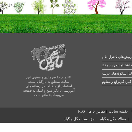
-1>-1>1
0
 اشتباهات رایج و نکات طلایی
یا؛ شکوفه‌های درشت در بهار
© تمام حقوق مادی و معنوی این
سایت متعلق به نارگیل است.
استفاده از مطالب در رسانه های
آموزشی با ذکر منبع و لینک به صفحه
مربوطه بلا مانع است
|
نقشه سایت
|
تماس با ما
|
RSS
|
مقالات گل و گیاه
|
مؤسسات گل و گیاه