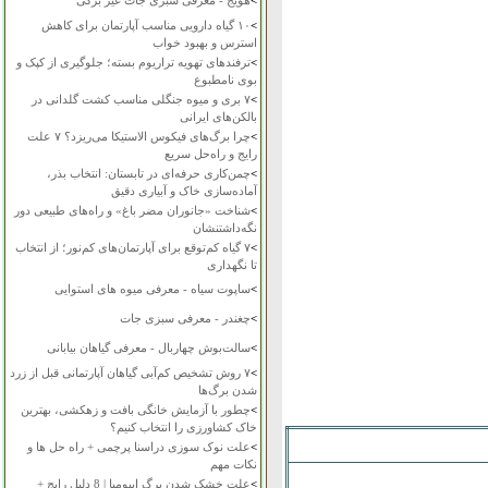
>
هویج - معرفی سبزی جات غیر برگی
>
۱۰ گیاه دارویی مناسب آپارتمان برای کاهش
استرس و بهبود خواب
>
ترفندهای تهویه تراریوم بسته؛ جلوگیری از کپک و
بوی نامطبوع
>
۷ بری و میوه جنگلی مناسب کشت گلدانی در
بالکن‌های ایرانی
>
چرا برگ‌های فیکوس الاستیکا می‌ریزد؟ ۷ علت
رایج و راه‌حل سریع
>
چمن‌کاری حرفه‌ای در تابستان: انتخاب بذر،
آماده‌سازی خاک و آبیاری دقیق
>
شناخت «جانوران مضر باغ» و راه‌های طبیعی دور
نگه‌داشتنشان
>
۷ گیاه کم‌توقع برای آپارتمان‌های کم‌نور؛ از انتخاب
تا نگهداری
>
ساپوت سیاه - معرفی میوه های استوایی
>
چغندر - معرفی سبزی جات
>
سالت‌بوش چهاربال - معرفی گیاهان بیابانی
>
۷ روش تشخیص کم‌آبی گیاهان آپارتمانی قبل از زرد
شدن برگ‌ها
>
چطور با آزمایش خانگی بافت و زهکشی، بهترین
خاک کشاورزی را انتخاب کنیم؟
>
علت نوک سوزی دراسنا پرچمی + راه حل ها و
نکات مهم
>
علت خشک شدن برگ ایپومیا | 8 دلیل رایج +