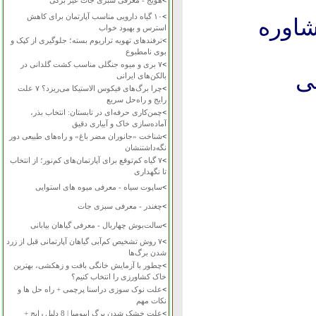
>
هویج - معرفی سبزی جات غیر برگی
>
۱۰ گیاه دارویی مناسب آپارتمان برای کاهش
شاوره
استرس و بهبود خواب
>
ترفندهای تهویه تراریوم بسته؛ جلوگیری از کپک و
بوی نامطبوع
>
۷ بری و میوه جنگلی مناسب کشت گلدانی در
ی
بالکن‌های ایرانی
>
چرا برگ‌های فیکوس الاستیکا می‌ریزد؟ ۷ علت
رایج و راه‌حل سریع
>
چمن‌کاری حرفه‌ای در تابستان: انتخاب بذر،
آماده‌سازی خاک و آبیاری دقیق
>
شناخت «جانوران مضر باغ» و راه‌های طبیعی دور
نگه‌داشتنشان
>
۷ گیاه کم‌توقع برای آپارتمان‌های کم‌نور؛ از انتخاب
تا نگهداری
>
ساپوت سیاه - معرفی میوه های استوایی
>
چغندر - معرفی سبزی جات
>
سالت‌بوش چهاربال - معرفی گیاهان بیابانی
>
۷ روش تشخیص کم‌آبی گیاهان آپارتمانی قبل از زرد
شدن برگ‌ها
>
چطور با آزمایش خانگی بافت و زهکشی، بهترین
خاک کشاورزی را انتخاب کنیم؟
>
علت نوک سوزی دراسنا پرچمی + راه حل ها و
نکات مهم
>
علت خشک شدن برگ ایپومیا | 8 دلیل رایج +