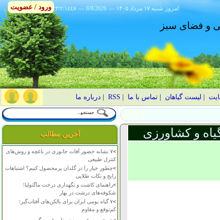
ورود / عضویت
امروز
۱۴۰۵ شنبه ۱۷ مرداد
---
8/8/2026
---
٢٣/٢/١٤٤٨
انی و فضای سبز
ایت
|
لیست گیاهان
|
تماس با ما
|
RSS
|
درباره ما
یاه و کشاورزی
آخرین مطالب
>
۷ نشانه حضور آفات جانوری در باغچه و روش‌های
کنترل طبیعی
>
چطور خیار را در گلدان پرمحصول کنیم؟ اشتباهات
رایج و نکات طلایی
>
راهنمای کاشت و نگهداری درخت ماگنولیا؛
شکوفه‌های درشت در بهار
>
۷ گیاه بومی ایران برای بالکن‌های آفتاب‌گیر؛
کم‌توقع و مقاوم