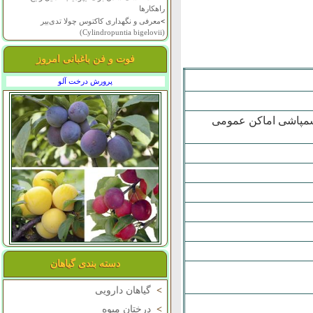
راهکارها
>
معرفی و نگهداری کاکتوس چولا تدی‌بیر
(Cylindropuntia bigelovii)
فوت و فن باغبانی امروز
پرورش درخت آلو
سمپاشی اماکن عمومی
دسته بندی گیاهان
>
گیاهان دارویی
>
درختان میوه