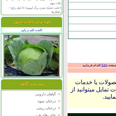
نکات مهم
>
علت خشک شدن برگ ایپومیا | 8 دلیل رایج +
راهکارها
فوت و فن باغبانی امروز
کاشت کلم در پاییز
 صفحه
Edit
اقدام فرمایید
حصولات یا خدمات
دسته بندی گیاهان
 تمایل میتوانید از
>
گیاهان دارویی
ایید.
>
درختان میوه
>
درختان زینتی
>
علف های هرز