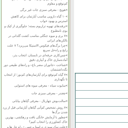
کم‌توقع و مقاوم
>
هویج - معرفی سبزی جات غیر برگی
>
۱۰ گیاه دارویی مناسب آپارتمان برای کاهش
استرس و بهبود خواب
>
ترفندهای تهویه تراریوم بسته؛ جلوگیری از کپک و
بوی نامطبوع
>
۷ بری و میوه جنگلی مناسب کشت گلدانی در
بالکن‌های ایرانی
>
چرا برگ‌های فیکوس الاستیکا می‌ریزد؟ ۷ علت
رایج و راه‌حل سریع
>
چمن‌کاری حرفه‌ای در تابستان: انتخاب بذر،
آماده‌سازی خاک و آبیاری دقیق
>
شناخت «جانوران مضر باغ» و راه‌های طبیعی دور
نگه‌داشتنشان
>
۷ گیاه کم‌توقع برای آپارتمان‌های کم‌نور؛ از انتخاب
تا نگهداری
>
ساپوت سیاه - معرفی میوه های استوایی
>
چغندر - معرفی سبزی جات
>
سالت‌بوش چهاربال - معرفی گیاهان بیابانی
>
۷ روش تشخیص کم‌آبی گیاهان آپارتمانی قبل از زرد
شدن برگ‌ها
>
چطور با آزمایش خانگی بافت و زهکشی، بهترین
خاک کشاورزی را انتخاب کنیم؟
>
علت نوک سوزی دراسنا پرچمی + راه حل ها و