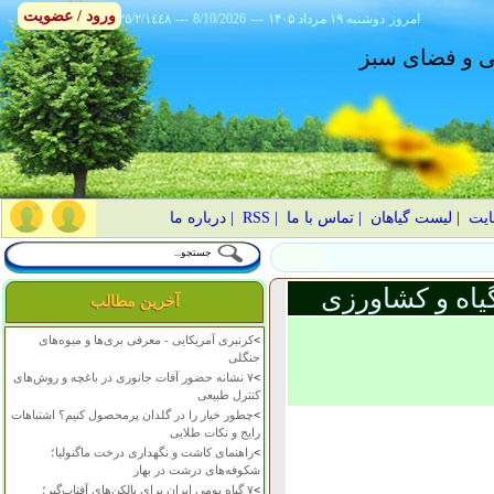
ورود / عضویت
امروز
۱۴۰۵ دوشنبه ۱۹ مرداد
---
8/10/2026
---
٢٥/٢/١٤٤٨
انی و فضای سبز
ایت
|
لیست گیاهان
|
تماس با ما
|
RSS
|
درباره ما
یاه و کشاورزی
آخرین مطالب
>
کرنبری آمریکایی - معرفی بری‌ها و میوه‌های
جنگلی
>
۷ نشانه حضور آفات جانوری در باغچه و روش‌های
کنترل طبیعی
>
چطور خیار را در گلدان پرمحصول کنیم؟ اشتباهات
رایج و نکات طلایی
>
راهنمای کاشت و نگهداری درخت ماگنولیا؛
شکوفه‌های درشت در بهار
>
۷ گیاه بومی ایران برای بالکن‌های آفتاب‌گیر؛