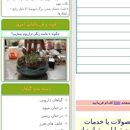
نکات مهم
>
علت خشک شدن برگ ایپومیا | 8 دلیل رایج +
راهکارها
فوت و فن باغبانی امروز
چگونه با ماسه رنگی تراریوم بسازیم؟
دسته بندی گیاهان
>
گیاهان دارویی
 صفحه
Edit
اقدام فرمایید
>
درختان میوه
>
درختان زینتی
حصولات یا خدمات
>
علف های هرز
 تمایل میتوانید از