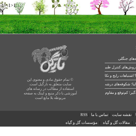
-1>-1>1
0
ه‌های جنگلی
 اشتباهات رایج و نکات طلایی
© تمام حقوق مادی و معنوی این
یا؛ شکوفه‌های درشت در بهار
سایت متعلق به نارگیل است.
استفاده از مطالب در رسانه های
آموزشی با ذکر منبع و لینک به صفحه
مربوطه بلا مانع است
|
نقشه سایت
|
تماس با ما
|
RSS
|
مقالات گل و گیاه
|
مؤسسات گل و گیاه