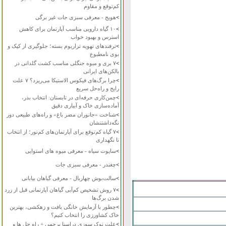
کم‌توقع و مقاوم
>
هویج - معرفی سبزی جات غیر برگی
>
۱۰ گیاه دارویی مناسب آپارتمان برای کاهش
استرس و بهبود خواب
>
ترفندهای تهویه تراریوم بسته؛ جلوگیری از کپک و
بوی نامطبوع
>
۷ بری و میوه جنگلی مناسب کشت گلدانی در
بالکن‌های ایرانی
>
چرا برگ‌های فیکوس الاستیکا می‌ریزد؟ ۷ علت
رایج و راه‌حل سریع
>
چمن‌کاری حرفه‌ای در تابستان: انتخاب بذر،
آماده‌سازی خاک و آبیاری دقیق
>
شناخت «جانوران مضر باغ» و راه‌های طبیعی دور
نگه‌داشتنشان
>
۷ گیاه کم‌توقع برای آپارتمان‌های کم‌نور؛ از انتخاب
تا نگهداری
>
ساپوت سیاه - معرفی میوه های استوایی
>
چغندر - معرفی سبزی جات
>
سالت‌بوش چهاربال - معرفی گیاهان بیابانی
>
۷ روش تشخیص کم‌آبی گیاهان آپارتمانی قبل از زرد
شدن برگ‌ها
>
چطور با آزمایش خانگی بافت و زهکشی، بهترین
خاک کشاورزی را انتخاب کنیم؟
>
علت نوک سوزی دراسنا پرچمی + راه حل ها و