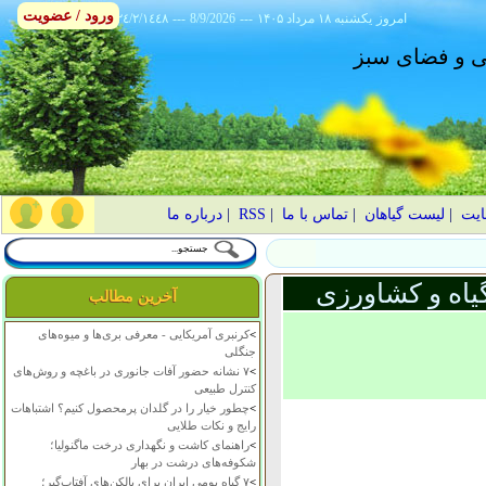
ورود / عضویت
امروز
۱۴۰۵ يکشنبه ۱۸ مرداد
---
8/9/2026
---
٢٤/٢/١٤٤٨
انی و فضای سبز
ایت
|
لیست گیاهان
|
تماس با ما
|
RSS
|
درباره ما
یاه و کشاورزی
آخرین مطالب
>
کرنبری آمریکایی - معرفی بری‌ها و میوه‌های
جنگلی
>
۷ نشانه حضور آفات جانوری در باغچه و روش‌های
کنترل طبیعی
>
چطور خیار را در گلدان پرمحصول کنیم؟ اشتباهات
رایج و نکات طلایی
>
راهنمای کاشت و نگهداری درخت ماگنولیا؛
شکوفه‌های درشت در بهار
>
۷ گیاه بومی ایران برای بالکن‌های آفتاب‌گیر؛