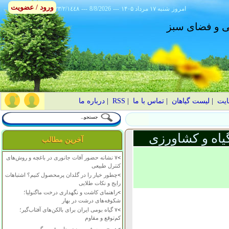
ورود / عضویت
امروز
۱۴۰۵ شنبه ۱۷ مرداد
---
8/8/2026
---
٢٣/٢/١٤٤٨
انی و فضای سبز
ایت
|
لیست گیاهان
|
تماس با ما
|
RSS
|
درباره ما
یاه و کشاورزی
آخرین مطالب
>
۷ نشانه حضور آفات جانوری در باغچه و روش‌های
کنترل طبیعی
>
چطور خیار را در گلدان پرمحصول کنیم؟ اشتباهات
رایج و نکات طلایی
>
راهنمای کاشت و نگهداری درخت ماگنولیا؛
شکوفه‌های درشت در بهار
>
۷ گیاه بومی ایران برای بالکن‌های آفتاب‌گیر؛
کم‌توقع و مقاوم