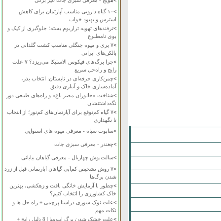
>
هویج - معرفی سبزی جات غیر برگی
>
۱۰ گیاه دارویی مناسب آپارتمان برای کاهش
استرس و بهبود خواب
>
ترفندهای تهویه تراریوم بسته؛ جلوگیری از کپک و
بوی نامطبوع
>
۷ بری و میوه جنگلی مناسب کشت گلدانی در
بالکن‌های ایرانی
>
چرا برگ‌های فیکوس الاستیکا می‌ریزد؟ ۷ علت
رایج و راه‌حل سریع
>
چمن‌کاری حرفه‌ای در تابستان: انتخاب بذر،
آماده‌سازی خاک و آبیاری دقیق
>
شناخت «جانوران مضر باغ» و راه‌های طبیعی دور
نگه‌داشتنشان
>
۷ گیاه کم‌توقع برای آپارتمان‌های کم‌نور؛ از انتخاب
تا نگهداری
>
ساپوت سیاه - معرفی میوه های استوایی
>
چغندر - معرفی سبزی جات
>
سالت‌بوش چهاربال - معرفی گیاهان بیابانی
>
۷ روش تشخیص کم‌آبی گیاهان آپارتمانی قبل از زرد
شدن برگ‌ها
>
چطور با آزمایش خانگی بافت و زهکشی، بهترین
خاک کشاورزی را انتخاب کنیم؟
>
علت نوک سوزی دراسنا پرچمی + راه حل ها و
نکات مهم
>
علت خشک شدن برگ ایپومیا | 8 دلیل رایج +