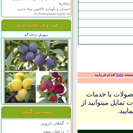
راهکارها
>
معرفی و نگهداری کاکتوس چولا تدی‌بیر
(Cylindropuntia bigelovii)
فوت و فن باغبانی امروز
پرورش درخت آلو
 صفحه
Edit
اقدام فرمایید
حصولات یا خدمات
 تمایل میتوانید از
ایید.
دسته بندی گیاهان
>
گیاهان دارویی
>
درختان میوه