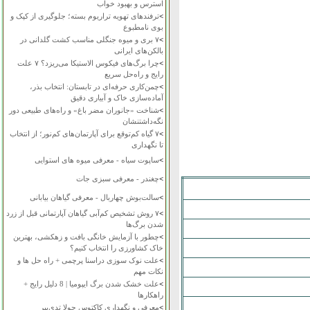
استرس و بهبود خواب
>
ترفندهای تهویه تراریوم بسته؛ جلوگیری از کپک و
بوی نامطبوع
>
۷ بری و میوه جنگلی مناسب کشت گلدانی در
بالکن‌های ایرانی
>
چرا برگ‌های فیکوس الاستیکا می‌ریزد؟ ۷ علت
رایج و راه‌حل سریع
>
چمن‌کاری حرفه‌ای در تابستان: انتخاب بذر،
آماده‌سازی خاک و آبیاری دقیق
>
شناخت «جانوران مضر باغ» و راه‌های طبیعی دور
نگه‌داشتنشان
>
۷ گیاه کم‌توقع برای آپارتمان‌های کم‌نور؛ از انتخاب
تا نگهداری
>
ساپوت سیاه - معرفی میوه های استوایی
>
چغندر - معرفی سبزی جات
>
سالت‌بوش چهاربال - معرفی گیاهان بیابانی
>
۷ روش تشخیص کم‌آبی گیاهان آپارتمانی قبل از زرد
شدن برگ‌ها
>
چطور با آزمایش خانگی بافت و زهکشی، بهترین
خاک کشاورزی را انتخاب کنیم؟
>
علت نوک سوزی دراسنا پرچمی + راه حل ها و
نکات مهم
>
علت خشک شدن برگ ایپومیا | 8 دلیل رایج +
راهکارها
>
معرفی و نگهداری کاکتوس چولا تدی‌بیر