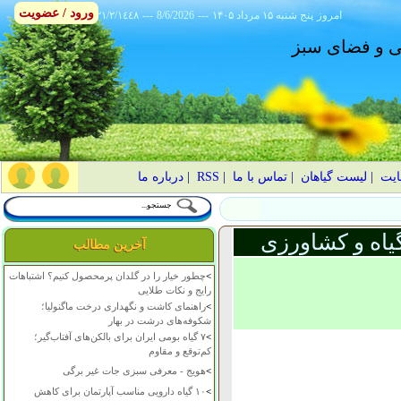
ورود / عضویت
امروز
۱۴۰۵ پنج شنبه ۱۵ مرداد
---
8/6/2026
---
٢١/٢/١٤٤٨
انی و فضای سبز
ایت
|
لیست گیاهان
|
تماس با ما
|
RSS
|
درباره ما
یاه و کشاورزی
آخرین مطالب
>
چطور خیار را در گلدان پرمحصول کنیم؟ اشتباهات
رایج و نکات طلایی
>
راهنمای کاشت و نگهداری درخت ماگنولیا؛
شکوفه‌های درشت در بهار
>
۷ گیاه بومی ایران برای بالکن‌های آفتاب‌گیر؛
کم‌توقع و مقاوم
>
هویج - معرفی سبزی جات غیر برگی
>
۱۰ گیاه دارویی مناسب آپارتمان برای کاهش