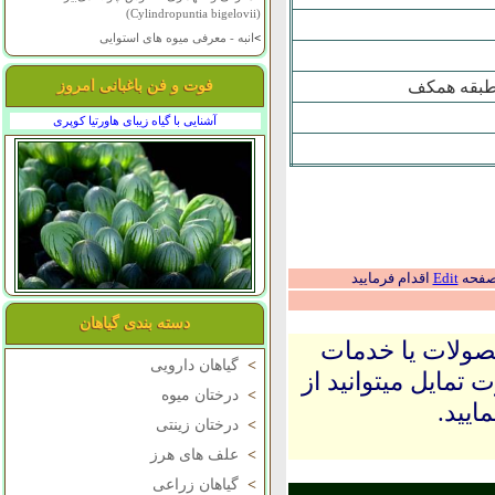
(Cylindropuntia bigelovii)
>
انبه - معرفی میوه های استوایی
- طبقه همکف
فوت و فن باغبانی امروز
آشنایی با گیاه زیبای هاورتیا کوپری
 صفحه
Edit
اقدام فرمایید
دسته بندی گیاهان
حصولات یا خدمات
>
گیاهان دارویی
 تمایل میتوانید از
>
درختان میوه
ایید.
>
درختان زینتی
>
علف های هرز
>
گیاهان زراعی