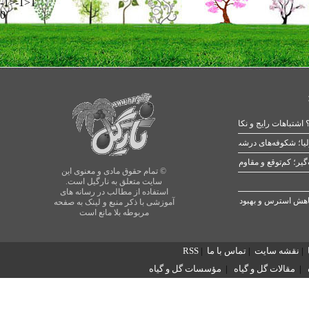
-1>-1>1
0
 اشتباهات رایج و نکات طلایی
یا؛ شکوفه‌های درشت در بهار
© تمام حقوق مادی و معنوی این
سایت متعلق به نارگیل است.
استفاده از مطالب در رسانه های
آموزشی با ذکر منبع و لینک به صفحه
مربوطه بلا مانع است
|
نقشه سایت
|
تماس با ما
|
RSS
|
مقالات گل و گیاه
|
مؤسسات گل و گیاه