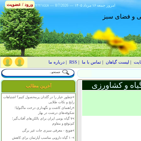
ورود / عضویت
امروز
۱۴۰۵ جمعه ۱۶ مرداد
---
8/7/2026
---
٢٢/٢/١٤٤٨
انی و فضای سبز
ایت
|
لیست گیاهان
|
تماس با ما
|
RSS
|
درباره ما
یاه و کشاورزی
آخرین مطالب
>
چطور خیار را در گلدان پرمحصول کنیم؟ اشتباهات
رایج و نکات طلایی
>
راهنمای کاشت و نگهداری درخت ماگنولیا؛
شکوفه‌های درشت در بهار
>
۷ گیاه بومی ایران برای بالکن‌های آفتاب‌گیر؛
کم‌توقع و مقاوم
>
هویج - معرفی سبزی جات غیر برگی
>
۱۰ گیاه دارویی مناسب آپارتمان برای کاهش