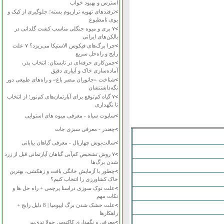
استرس و بهبود خواب
>
ترفندهای تهویه تراریوم بسته؛ جلوگیری از کپک و
بوی نامطبوع
>
۷ بری و میوه جنگلی مناسب کشت گلدانی در
بالکن‌های ایرانی
>
چرا برگ‌های فیکوس الاستیکا می‌ریزد؟ ۷ علت
رایج و راه‌حل سریع
>
چمن‌کاری حرفه‌ای در تابستان: انتخاب بذر،
آماده‌سازی خاک و آبیاری دقیق
>
شناخت «جانوران مضر باغ» و راه‌های طبیعی دور
نگه‌داشتنشان
>
۷ گیاه کم‌توقع برای آپارتمان‌های کم‌نور؛ از انتخاب
تا نگهداری
>
ساپوت سیاه - معرفی میوه های استوایی
>
چغندر - معرفی سبزی جات
>
سالت‌بوش چهاربال - معرفی گیاهان بیابانی
>
۷ روش تشخیص کم‌آبی گیاهان آپارتمانی قبل از زرد
شدن برگ‌ها
>
چطور با آزمایش خانگی بافت و زهکشی، بهترین
خاک کشاورزی را انتخاب کنیم؟
>
علت نوک سوزی دراسنا پرچمی + راه حل ها و
نکات مهم
>
علت خشک شدن برگ ایپومیا | 8 دلیل رایج +
راهکارها
>
معرفی و نگهداری کاکتوس چولا تدی‌بیر