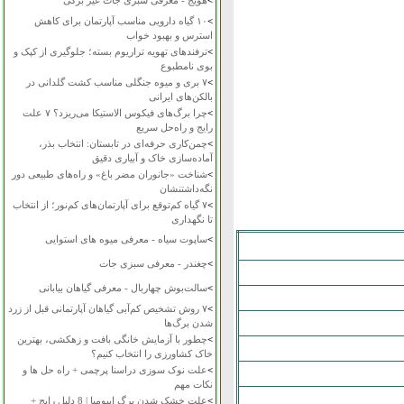
>
هویج - معرفی سبزی جات غیر برگی
>
۱۰ گیاه دارویی مناسب آپارتمان برای کاهش
استرس و بهبود خواب
>
ترفندهای تهویه تراریوم بسته؛ جلوگیری از کپک و
بوی نامطبوع
>
۷ بری و میوه جنگلی مناسب کشت گلدانی در
بالکن‌های ایرانی
>
چرا برگ‌های فیکوس الاستیکا می‌ریزد؟ ۷ علت
رایج و راه‌حل سریع
>
چمن‌کاری حرفه‌ای در تابستان: انتخاب بذر،
آماده‌سازی خاک و آبیاری دقیق
>
شناخت «جانوران مضر باغ» و راه‌های طبیعی دور
نگه‌داشتنشان
>
۷ گیاه کم‌توقع برای آپارتمان‌های کم‌نور؛ از انتخاب
تا نگهداری
>
ساپوت سیاه - معرفی میوه های استوایی
>
چغندر - معرفی سبزی جات
>
سالت‌بوش چهاربال - معرفی گیاهان بیابانی
>
۷ روش تشخیص کم‌آبی گیاهان آپارتمانی قبل از زرد
شدن برگ‌ها
>
چطور با آزمایش خانگی بافت و زهکشی، بهترین
خاک کشاورزی را انتخاب کنیم؟
>
علت نوک سوزی دراسنا پرچمی + راه حل ها و
نکات مهم
>
علت خشک شدن برگ ایپومیا | 8 دلیل رایج +