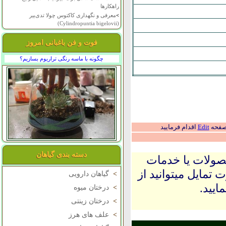
راهکارها
>
معرفی و نگهداری کاکتوس چولا تدی‌بیر
(Cylindropuntia bigelovii)
فوت و فن باغبانی امروز
چگونه با ماسه رنگی تراریوم بسازیم؟
 صفحه
Edit
اقدام فرمایید
دسته بندی گیاهان
حصولات یا خدمات
 تمایل میتوانید از
>
گیاهان دارویی
ایید.
>
درختان میوه
>
درختان زینتی
>
علف های هرز