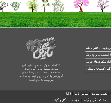
-1>-1>1
0
 اشتباهات رایج و نکات طلایی
یا؛ شکوفه‌های درشت در بهار
© تمام حقوق مادی و معنوی این
سایت متعلق به نارگیل است.
استفاده از مطالب در رسانه های
آموزشی با ذکر منبع و لینک به صفحه
مربوطه بلا مانع است
|
نقشه سایت
|
تماس با ما
|
RSS
|
مقالات گل و گیاه
|
مؤسسات گل و گیاه