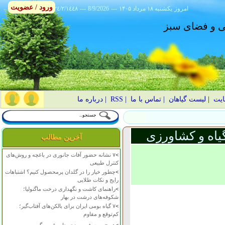
ورود / عضویت
امروز
۱۴۰۵ يکشنبه ۱۸ مرداد
---
8/9/2026
---
٢٤/٢/١٤٤٨
انی و فضای سبز
ایت
|
لیست گیاهان
|
تماس با ما
|
RSS
|
درباره ما
یاه و کشاورزی
آخرین مطالب
>
۷ نشانه حضور آفات جانوری در باغچه و روش‌های
کنترل طبیعی
>
چطور خیار را در گلدان پرمحصول کنیم؟ اشتباهات
رایج و نکات طلایی
>
راهنمای کاشت و نگهداری درخت ماگنولیا؛
شکوفه‌های درشت در بهار
>
۷ گیاه بومی ایران برای بالکن‌های آفتاب‌گیر؛
کم‌توقع و مقاوم