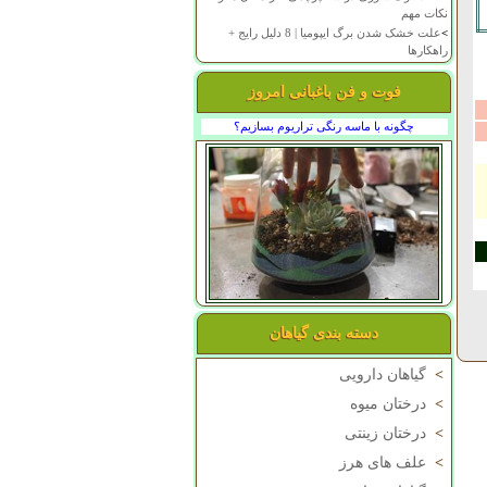
نکات مهم
>
علت خشک شدن برگ ایپومیا | 8 دلیل رایج +
راهکارها
فوت و فن باغبانی امروز
چگونه با ماسه رنگی تراریوم بسازیم؟
دسته بندی گیاهان
>
گیاهان دارویی
>
درختان میوه
>
درختان زینتی
>
علف های هرز