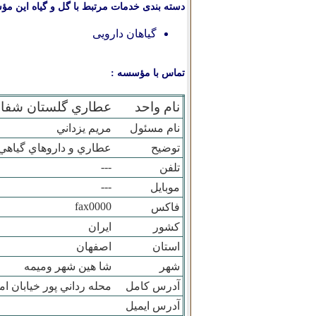
دسته بندی خدمات مرتبط با گل و گیاه این مؤ
گیاهان دارویی
تماس با مؤسسه :
نام واحد
عطاري گلستان شفاء
نام مسئول
مريم يزداني
توضیح
عطاري و داروهاي گياهي
---
تلفن
---
موبایل
fax0000
فاکس
کشور
ایران
استان
اصفهان
شهر
شا هين شهر وميمه
آدرس کامل
محله رداني پور خيابان 
آدرس ایمیل