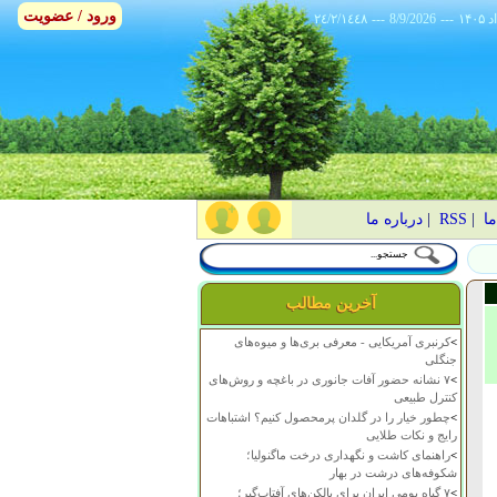
ورود / عضویت
٢٤/٢/١٤٤٨
---
8/9/2026
---
ما
|
RSS
|
درباره ما
آخرین مطالب
>
کرنبری آمریکایی - معرفی بری‌ها و میوه‌های
جنگلی
>
۷ نشانه حضور آفات جانوری در باغچه و روش‌های
کنترل طبیعی
>
چطور خیار را در گلدان پرمحصول کنیم؟ اشتباهات
رایج و نکات طلایی
>
راهنمای کاشت و نگهداری درخت ماگنولیا؛
شکوفه‌های درشت در بهار
>
۷ گیاه بومی ایران برای بالکن‌های آفتاب‌گیر؛