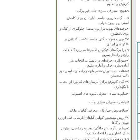
کم‌توقع و مقاوم
>
هویج - معرفی سبزی جات غیر برگی
>
۱۰ گیاه دارویی مناسب آپارتمان برای کاهش
استرس و بهبود خواب
>
ترفندهای تهویه تراریوم بسته؛ جلوگیری از کپک و
بوی نامطبوع
>
۷ بری و میوه جنگلی مناسب کشت گلدانی در
بالکن‌های ایرانی
>
چرا برگ‌های فیکوس الاستیکا می‌ریزد؟ ۷ علت
رایج و راه‌حل سریع
>
چمن‌کاری حرفه‌ای در تابستان: انتخاب بذر،
آماده‌سازی خاک و آبیاری دقیق
>
شناخت «جانوران مضر باغ» و راه‌های طبیعی دور
نگه‌داشتنشان
>
۷ گیاه کم‌توقع برای آپارتمان‌های کم‌نور؛ از انتخاب
تا نگهداری
>
ساپوت سیاه - معرفی میوه های استوایی
>
چغندر - معرفی سبزی جات
>
سالت‌بوش چهاربال - معرفی گیاهان بیابانی
>
۷ روش تشخیص کم‌آبی گیاهان آپارتمانی قبل از زرد
شدن برگ‌ها
>
چطور با آزمایش خانگی بافت و زهکشی، بهترین
خاک کشاورزی را انتخاب کنیم؟
>
علت نوک سوزی دراسنا پرچمی + راه حل ها و