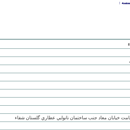
سسه :
امامت خيابان معاد جنب ساختمان نانوايي عطاري گلستان شفاء