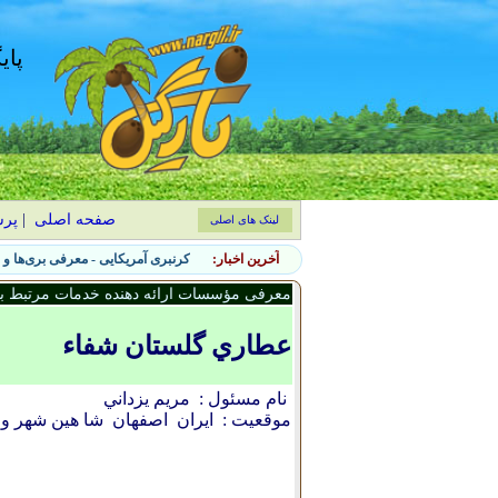
پای
صفحه اصلی
|
پر
لینک های اصلی
آخرین اخبار:
۷ نشانه حضور آفات جانوری در باغچه و روش‌های کنترل طبیعی
معرفی مؤسسات ارائه دهنده خدمات مرتبط با 
عطاري گلستان شفاء
نام مسئول :
مريم يزداني
موقعیت :
ایران
اصفهان
شا هين شهر و