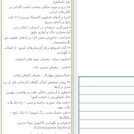
بوی نامطبوع
>
۷ بری و میوه جنگلی مناسب کشت گلدانی در
بالکن‌های ایرانی
>
چرا برگ‌های فیکوس الاستیکا می‌ریزد؟ ۷ علت
رایج و راه‌حل سریع
>
چمن‌کاری حرفه‌ای در تابستان: انتخاب بذر،
آماده‌سازی خاک و آبیاری دقیق
>
شناخت «جانوران مضر باغ» و راه‌های طبیعی دور
نگه‌داشتنشان
>
۷ گیاه کم‌توقع برای آپارتمان‌های کم‌نور؛ از انتخاب
تا نگهداری
>
ساپوت سیاه - معرفی میوه های استوایی
>
چغندر - معرفی سبزی جات
>
سالت‌بوش چهاربال - معرفی گیاهان بیابانی
>
۷ روش تشخیص کم‌آبی گیاهان آپارتمانی قبل از زرد
شدن برگ‌ها
>
چطور با آزمایش خانگی بافت و زهکشی، بهترین
خاک کشاورزی را انتخاب کنیم؟
>
علت نوک سوزی دراسنا پرچمی + راه حل ها و
نکات مهم
>
علت خشک شدن برگ ایپومیا | 8 دلیل رایج +
راهکارها
>
معرفی و نگهداری کاکتوس چولا تدی‌بیر
(Cylindropuntia bigelovii)