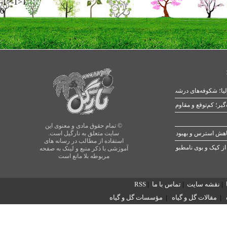
-1>-1>1
0
یا؛ شکوفه‌های درشت در بهار
© تمام حقوق مادی و معنوی این
سایت متعلق به نارگیل است.
استفاده از مطالب در رسانه های
از کپک و بوی نامطبوع
آموزشی با ذکر منبع و لینک به صفحه
مربوطه بلا مانع است
|
نقشه سایت
|
تماس با ما
|
RSS
|
مقالات گل و گیاه
|
مؤسسات گل و گیاه