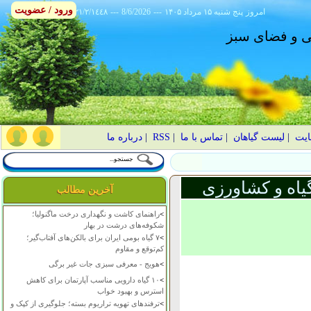
ورود / عضویت
امروز
۱۴۰۵ پنج شنبه ۱۵ مرداد
---
8/6/2026
---
٢١/٢/١٤٤٨
انی و فضای سبز
ایت
|
لیست گیاهان
|
تماس با ما
|
RSS
|
درباره ما
یاه و کشاورزی
آخرین مطالب
>
راهنمای کاشت و نگهداری درخت ماگنولیا؛
شکوفه‌های درشت در بهار
>
۷ گیاه بومی ایران برای بالکن‌های آفتاب‌گیر؛
کم‌توقع و مقاوم
>
هویج - معرفی سبزی جات غیر برگی
>
۱۰ گیاه دارویی مناسب آپارتمان برای کاهش
استرس و بهبود خواب
>
ترفندهای تهویه تراریوم بسته؛ جلوگیری از کپک و