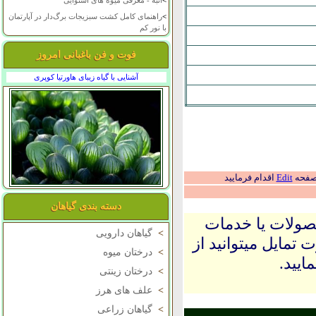
>
انبه - معرفی میوه های استوایی
>
راهنمای کامل کشت سبزیجات برگ‌دار در آپارتمان
با نور کم
فوت و فن باغبانی امروز
آشنایی با گیاه زیبای هاورتیا کوپری
 صفحه
Edit
اقدام فرمایید
دسته بندی گیاهان
حصولات یا خدمات
>
گیاهان دارویی
 تمایل میتوانید از
>
درختان میوه
ایید.
>
درختان زینتی
>
علف های هرز
>
گیاهان زراعی