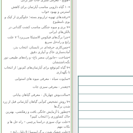
>
هویج - معرفی سبزی جات غیر برگی
>
۱۰ گیاه دارویی مناسب آپارتمان برای کاهش
استرس و بهبود خواب
>
ترفندهای تهویه تراریوم بسته؛ جلوگیری از کپک و
بوی نامطبوع
>
۷ بری و میوه جنگلی مناسب کشت گلدانی در
بالکن‌های ایرانی
>
چرا برگ‌های فیکوس الاستیکا می‌ریزد؟ ۷ علت
رایج و راه‌حل سریع
>
چمن‌کاری حرفه‌ای در تابستان: انتخاب بذر،
آماده‌سازی خاک و آبیاری دقیق
>
شناخت «جانوران مضر باغ» و راه‌های طبیعی دور
نگه‌داشتنشان
>
۷ گیاه کم‌توقع برای آپارتمان‌های کم‌نور؛ از انتخاب
تا نگهداری
>
ساپوت سیاه - معرفی میوه های استوایی
>
چغندر - معرفی سبزی جات
>
سالت‌بوش چهاربال - معرفی گیاهان بیابانی
>
۷ روش تشخیص کم‌آبی گیاهان آپارتمانی قبل از زرد
شدن برگ‌ها
>
چطور با آزمایش خانگی بافت و زهکشی، بهترین
خاک کشاورزی را انتخاب کنیم؟
>
علت نوک سوزی دراسنا پرچمی + راه حل ها و
نکات مهم
>
علت خشک شدن برگ ایپومیا | 8 دلیل رایج +