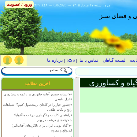
ورود / عضویت
امروز
۱۴۰۵ شنبه ۱۷ مرداد
---
8/8/2026
---
٢٣/٢/١٤٤٨
انی و فضای سبز
ایت
|
لیست گیاهان
|
تماس با ما
|
RSS
|
درباره ما
یاه و کشاورزی
آخرین مطالب
>
۷ نشانه حضور آفات جانوری در باغچه و روش‌های
کنترل طبیعی
>
چطور خیار را در گلدان پرمحصول کنیم؟ اشتباهات
رایج و نکات طلایی
>
راهنمای کاشت و نگهداری درخت ماگنولیا؛
شکوفه‌های درشت در بهار
>
۷ گیاه بومی ایران برای بالکن‌های آفتاب‌گیر؛
کم‌توقع و مقاوم