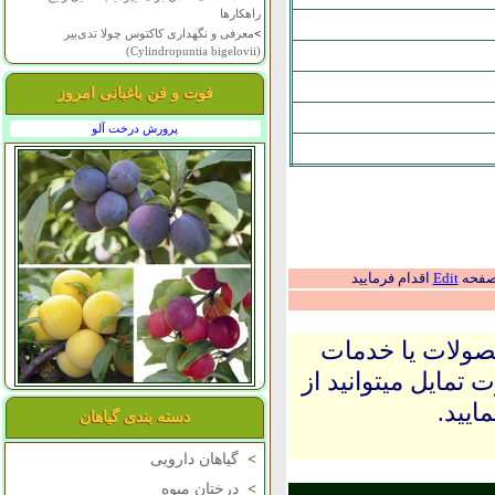
راهکارها
>
معرفی و نگهداری کاکتوس چولا تدی‌بیر
(Cylindropuntia bigelovii)
فوت و فن باغبانی امروز
پرورش درخت آلو
 صفحه
Edit
اقدام فرمایید
حصولات یا خدمات
 تمایل میتوانید از
ایید.
دسته بندی گیاهان
>
گیاهان دارویی
>
درختان میوه