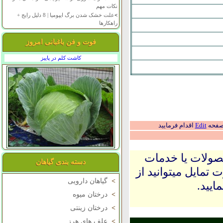
نکات مهم
>
علت خشک شدن برگ ایپومیا | 8 دلیل رایج +
راهکارها
فوت و فن باغبانی امروز
کاشت کلم در پاییز
 صفحه
Edit
اقدام فرمایید
حصولات یا خدمات
دسته بندی گیاهان
 تمایل میتوانید از
>
گیاهان دارویی
ایید.
>
درختان میوه
>
درختان زینتی
>
علف های هرز