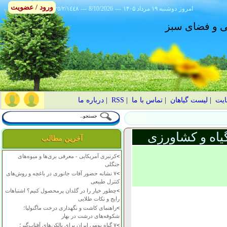
ورود / عضویت
امروز
۱۴۰۵ دوشنبه ۱۹ مرداد
---
8/10/2026
---
٢٥/٢/١٤٤٨
انی و فضای سبز
ایت
|
لیست گیاهان
|
تماس با ما
|
RSS
|
درباره ما
یاه و کشاورزی
آخرین مطالب
>
کرنبری آمریکایی - معرفی بری‌ها و میوه‌های
جنگلی
>
۷ نشانه حضور آفات جانوری در باغچه و روش‌های
کنترل طبیعی
>
چطور خیار را در گلدان پرمحصول کنیم؟ اشتباهات
رایج و نکات طلایی
>
راهنمای کاشت و نگهداری درخت ماگنولیا؛
شکوفه‌های درشت در بهار
>
۷ گیاه بومی ایران برای بالکن‌های آفتاب‌گیر؛