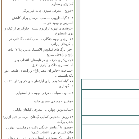
کم‌توقع و مقاوم
>
هویج - معرفی سبزی جات غیر برگی
>
۱۰ گیاه دارویی مناسب آپارتمان برای کاهش
استرس و بهبود خواب
>
ترفندهای تهویه تراریوم بسته؛ جلوگیری از کپک و
بوی نامطبوع
>
۷ بری و میوه جنگلی مناسب کشت گلدانی در
بالکن‌های ایرانی
>
چرا برگ‌های فیکوس الاستیکا می‌ریزد؟ ۷ علت
رایج و راه‌حل سریع
>
چمن‌کاری حرفه‌ای در تابستان: انتخاب بذر،
آماده‌سازی خاک و آبیاری دقیق
>
شناخت «جانوران مضر باغ» و راه‌های طبیعی دور
نگه‌داشتنشان
>
۷ گیاه کم‌توقع برای آپارتمان‌های کم‌نور؛ از انتخاب
تا نگهداری
>
ساپوت سیاه - معرفی میوه های استوایی
>
چغندر - معرفی سبزی جات
>
سالت‌بوش چهاربال - معرفی گیاهان بیابانی
>
۷ روش تشخیص کم‌آبی گیاهان آپارتمانی قبل از زرد
شدن برگ‌ها
>
چطور با آزمایش خانگی بافت و زهکشی، بهترین
خاک کشاورزی را انتخاب کنیم؟
>
علت نوک سوزی دراسنا پرچمی + راه حل ها و