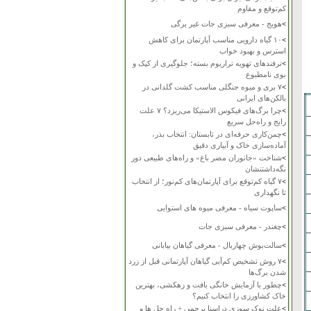
کم‌توقع و مقاوم
>
هویج - معرفی سبزی جات غیر برگی
>
۱۰ گیاه دارویی مناسب آپارتمان برای کاهش
استرس و بهبود خواب
>
ترفندهای تهویه تراریوم بسته؛ جلوگیری از کپک و
بوی نامطبوع
>
۷ بری و میوه جنگلی مناسب کشت گلدانی در
بالکن‌های ایرانی
>
چرا برگ‌های فیکوس الاستیکا می‌ریزد؟ ۷ علت
رایج و راه‌حل سریع
>
چمن‌کاری حرفه‌ای در تابستان: انتخاب بذر،
آماده‌سازی خاک و آبیاری دقیق
>
شناخت «جانوران مضر باغ» و راه‌های طبیعی دور
نگه‌داشتنشان
>
۷ گیاه کم‌توقع برای آپارتمان‌های کم‌نور؛ از انتخاب
تا نگهداری
>
ساپوت سیاه - معرفی میوه های استوایی
>
چغندر - معرفی سبزی جات
>
سالت‌بوش چهاربال - معرفی گیاهان بیابانی
>
۷ روش تشخیص کم‌آبی گیاهان آپارتمانی قبل از زرد
شدن برگ‌ها
>
چطور با آزمایش خانگی بافت و زهکشی، بهترین
خاک کشاورزی را انتخاب کنیم؟
>
علت نوک سوزی دراسنا پرچمی + راه حل ها و