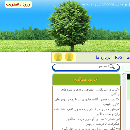
ورود / عضویت
٢٤/٢/١٤٤٨
---
8/9/2026
---
ما
|
RSS
|
درباره ما
آخرین مطالب
>
کرنبری آمریکایی - معرفی بری‌ها و میوه‌های
جنگلی
>
۷ نشانه حضور آفات جانوری در باغچه و روش‌های
کنترل طبیعی
>
چطور خیار را در گلدان پرمحصول کنیم؟ اشتباهات
رایج و نکات طلایی
>
راهنمای کاشت و نگهداری درخت ماگنولیا؛
شکوفه‌های درشت در بهار
>
۷ گیاه بومی ایران برای بالکن‌های آفتاب‌گیر؛