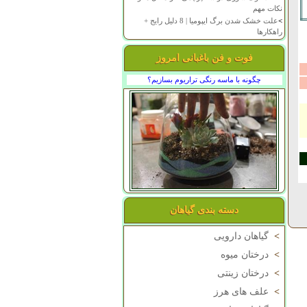
نکات مهم
>
علت خشک شدن برگ ایپومیا | 8 دلیل رایج +
راهکارها
فوت و فن باغبانی امروز
چگونه با ماسه رنگی تراریوم بسازیم؟
دسته بندی گیاهان
>
گیاهان دارویی
>
درختان میوه
>
درختان زینتی
>
علف های هرز