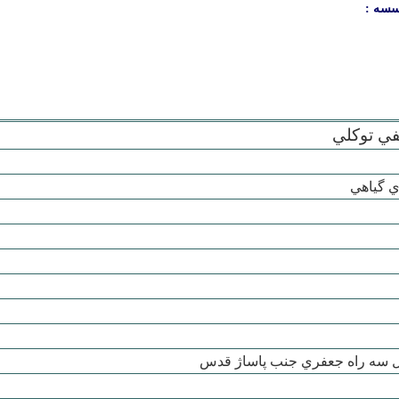
سسه :
ي توكلي
ي گياهي
بل سه راه جعفري جنب پاساژ قدس