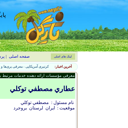
پای
صفحه اصلی
|
پر
لینک های اصلی
آخرین اخبار:
۷ نشانه حضور آفات جانوری در باغچه و روش‌های کنترل طبیعی
معرفی مؤسسات ارائه دهنده خدمات مرتبط با 
عطاري مصطفي توكلي
نام مسئول :
مصطفي توكلي
موقعیت :
ایران
لرستان
بروجرد