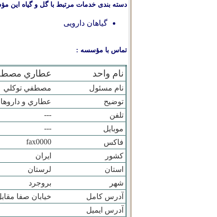
دسته بندی خدمات مرتبط با گل و گیاه این مؤ
گیاهان دارویی
تماس با مؤسسه :
نام واحد
عطاري مصطف
نام مسئول
مصطفي توكلي
توضیح
عطاري و داروها
---
تلفن
---
موبایل
fax0000
فاکس
کشور
ایران
استان
لرستان
شهر
بروجرد
آدرس کامل
خيابان صفا مقا
آدرس ایمیل