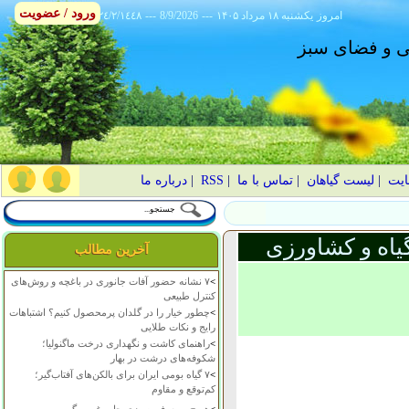
ورود / عضویت
امروز
۱۴۰۵ يکشنبه ۱۸ مرداد
---
8/9/2026
---
٢٤/٢/١٤٤٨
انی و فضای سبز
ایت
|
لیست گیاهان
|
تماس با ما
|
RSS
|
درباره ما
یاه و کشاورزی
آخرین مطالب
>
۷ نشانه حضور آفات جانوری در باغچه و روش‌های
کنترل طبیعی
>
چطور خیار را در گلدان پرمحصول کنیم؟ اشتباهات
رایج و نکات طلایی
>
راهنمای کاشت و نگهداری درخت ماگنولیا؛
شکوفه‌های درشت در بهار
>
۷ گیاه بومی ایران برای بالکن‌های آفتاب‌گیر؛
کم‌توقع و مقاوم