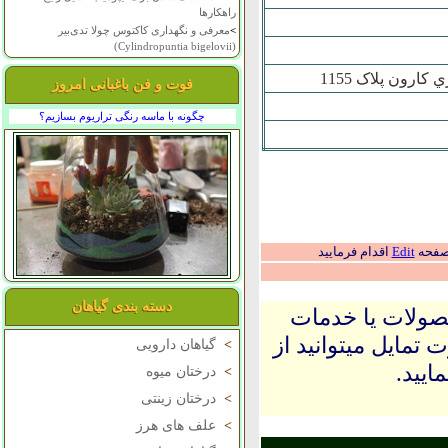
راهکارها
>
معرفی و نگهداری کاکتوس چولا تدی‌بیر
(Cylindropuntia bigelovii)
رون پلاک 1155
فوت و فن باغبانی امروز
چگونه با ماسه رنگی تراریوم بسازیم؟
 صفحه
Edit
اقدام فرمایید
دسته بندی گیاهان
حصولات یا خدمات
 تمایل میتوانید از
>
گیاهان دارویی
ایید.
>
درختان میوه
>
درختان زینتی
>
علف های هرز