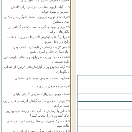
>
هویج - معرفی سبزی جات غیر برگی
>
۱۰ گیاه دارویی مناسب آپارتمان برای کاهش
استرس و بهبود خواب
>
ترفندهای تهویه تراریوم بسته؛ جلوگیری از کپک و
بوی نامطبوع
>
۷ بری و میوه جنگلی مناسب کشت گلدانی در
بالکن‌های ایرانی
>
چرا برگ‌های فیکوس الاستیکا می‌ریزد؟ ۷ علت
رایج و راه‌حل سریع
>
چمن‌کاری حرفه‌ای در تابستان: انتخاب بذر،
آماده‌سازی خاک و آبیاری دقیق
>
شناخت «جانوران مضر باغ» و راه‌های طبیعی دور
نگه‌داشتنشان
>
۷ گیاه کم‌توقع برای آپارتمان‌های کم‌نور؛ از انتخاب
تا نگهداری
>
ساپوت سیاه - معرفی میوه های استوایی
>
چغندر - معرفی سبزی جات
>
سالت‌بوش چهاربال - معرفی گیاهان بیابانی
>
۷ روش تشخیص کم‌آبی گیاهان آپارتمانی قبل از زرد
شدن برگ‌ها
>
چطور با آزمایش خانگی بافت و زهکشی، بهترین
خاک کشاورزی را انتخاب کنیم؟
>
علت نوک سوزی دراسنا پرچمی + راه حل ها و
نکات مهم
>
علت خشک شدن برگ ایپومیا | 8 دلیل رایج +