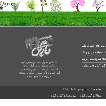
-1>-1>1
0
 اشتباهات رایج و نکات طلایی
یا؛ شکوفه‌های درشت در بهار
© تمام حقوق مادی و معنوی این
سایت متعلق به نارگیل است.
استفاده از مطالب در رسانه های
آموزشی با ذکر منبع و لینک به صفحه
مربوطه بلا مانع است
|
نقشه سایت
|
تماس با ما
|
RSS
|
مقالات گل و گیاه
|
مؤسسات گل و گیاه