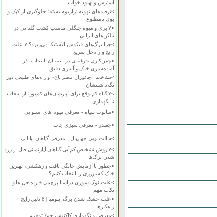
استرس و بهبود خواب
>
ترفندهای تهویه تراریوم بسته؛ جلوگیری از کپک و
بوی نامطبوع
>
۷ بری و میوه جنگلی مناسب کشت گلدانی در
بالکن‌های ایرانی
>
چرا برگ‌های فیکوس الاستیکا می‌ریزد؟ ۷ علت
رایج و راه‌حل سریع
>
چمن‌کاری حرفه‌ای در تابستان: انتخاب بذر،
آماده‌سازی خاک و آبیاری دقیق
>
شناخت «جانوران مضر باغ» و راه‌های طبیعی دور
نگه‌داشتنشان
>
۷ گیاه کم‌توقع برای آپارتمان‌های کم‌نور؛ از انتخاب
تا نگهداری
>
ساپوت سیاه - معرفی میوه های استوایی
>
چغندر - معرفی سبزی جات
>
سالت‌بوش چهاربال - معرفی گیاهان بیابانی
>
۷ روش تشخیص کم‌آبی گیاهان آپارتمانی قبل از زرد
شدن برگ‌ها
>
چطور با آزمایش خانگی بافت و زهکشی، بهترین
خاک کشاورزی را انتخاب کنیم؟
>
علت نوک سوزی دراسنا پرچمی + راه حل ها و
نکات مهم
>
علت خشک شدن برگ ایپومیا | 8 دلیل رایج +
راهکارها
>
معرفی و نگهداری کاکتوس چولا تدی‌بیر