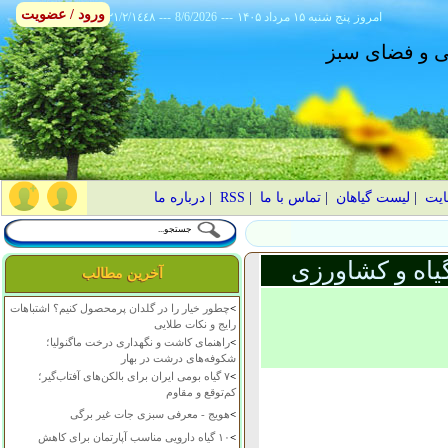
ورود / عضویت
امروز
۱۴۰۵ پنج شنبه ۱۵ مرداد
---
8/6/2026
---
٢١/٢/١٤٤٨
انی و فضای سبز
ایت
|
لیست گیاهان
|
تماس با ما
|
RSS
|
درباره ما
یاه و کشاورزی
آخرین مطالب
>
چطور خیار را در گلدان پرمحصول کنیم؟ اشتباهات
رایج و نکات طلایی
>
راهنمای کاشت و نگهداری درخت ماگنولیا؛
شکوفه‌های درشت در بهار
>
۷ گیاه بومی ایران برای بالکن‌های آفتاب‌گیر؛
کم‌توقع و مقاوم
>
هویج - معرفی سبزی جات غیر برگی
>
۱۰ گیاه دارویی مناسب آپارتمان برای کاهش