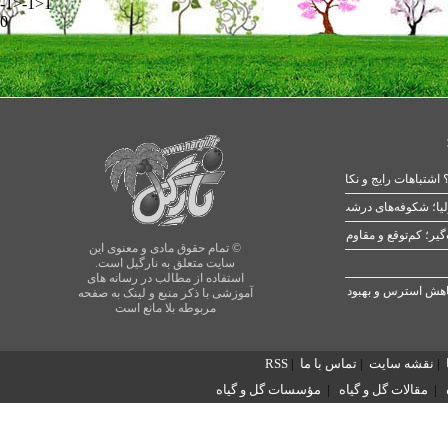
-1>-1>1
0
 اشتباهات رایج و نکات طلایی
یا؛ شکوفه‌های درشت در بهار
© تمام حقوق مادی و معنوی این
سایت متعلق به نارگیل است.
استفاده از مطالب در رسانه های
آموزشی با ذکر منبع و لینک به صفحه
مربوطه بلا مانع است
|
نقشه سایت
|
تماس با ما
|
RSS
|
مقالات گل و گیاه
|
مؤسسات گل و گیاه