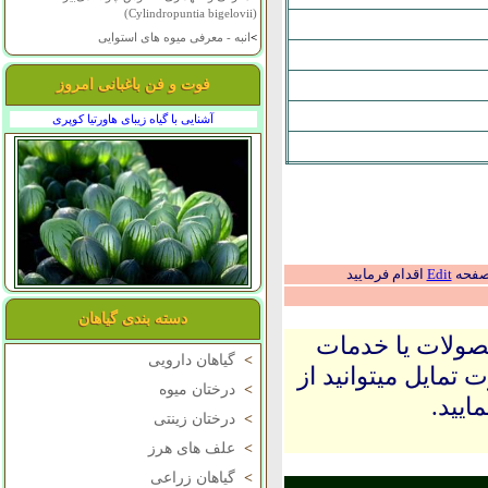
(Cylindropuntia bigelovii)
>
انبه - معرفی میوه های استوایی
فوت و فن باغبانی امروز
آشنایی با گیاه زیبای هاورتیا کوپری
 صفحه
Edit
اقدام فرمایید
دسته بندی گیاهان
حصولات یا خدمات
>
گیاهان دارویی
 تمایل میتوانید از
>
درختان میوه
ایید.
>
درختان زینتی
>
علف های هرز
>
گیاهان زراعی