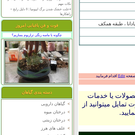
نکات مهم
>
علت خشک شدن برگ ایپومیا | 8 دلیل رایج +
راهکارها
دانا ، طبقه همکف
فوت و فن باغبانی امروز
چگونه با ماسه رنگی تراریوم بسازیم؟
 صفحه
Edit
اقدام فرمایید
دسته بندی گیاهان
حصولات یا خدمات
 تمایل میتوانید از
>
گیاهان دارویی
ایید.
>
درختان میوه
>
درختان زینتی
>
علف های هرز