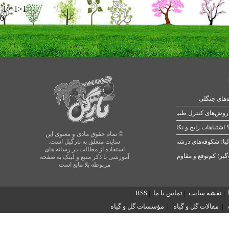
-1>-1>1
0
ه‌های جنگلی
 اشتباهات رایج و نکات طلایی
© تمام حقوق مادی و معنوی این
یا؛ شکوفه‌های درشت در بهار
سایت متعلق به نارگیل است.
استفاده از مطالب در رسانه های
آموزشی با ذکر منبع و لینک به صفحه
مربوطه بلا مانع است
|
نقشه سایت
|
تماس با ما
|
RSS
|
مقالات گل و گیاه
|
مؤسسات گل و گیاه