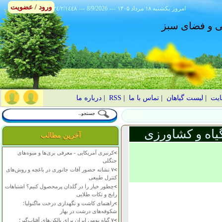
ورود / عضویت
امروز
۱۴۰۵ يکشنبه ۱۸ مرداد
---
8/9/2026
---
٢٤/٢/١٤٤٨
انی و فضای سبز
ایت
|
لیست گیاهان
|
تماس با ما
|
RSS
|
درباره ما
یاه و کشاورزی
آخرین مطالب
>
کرنبری آمریکایی - معرفی بری‌ها و میوه‌های
جنگلی
>
۷ نشانه حضور آفات جانوری در باغچه و روش‌های
کنترل طبیعی
>
چطور خیار را در گلدان پرمحصول کنیم؟ اشتباهات
رایج و نکات طلایی
>
راهنمای کاشت و نگهداری درخت ماگنولیا؛
شکوفه‌های درشت در بهار
>
۷ گیاه بومی ایران برای بالکن‌های آفتاب‌گیر؛