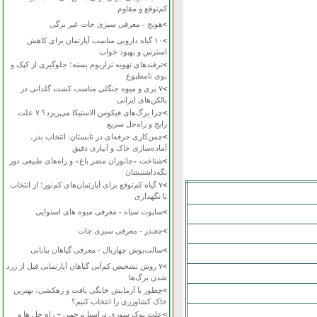
کم‌توقع و مقاوم
>
هویج - معرفی سبزی جات غیر برگی
>
۱۰ گیاه دارویی مناسب آپارتمان برای کاهش
استرس و بهبود خواب
>
ترفندهای تهویه تراریوم بسته؛ جلوگیری از کپک و
بوی نامطبوع
>
۷ بری و میوه جنگلی مناسب کشت گلدانی در
بالکن‌های ایرانی
>
چرا برگ‌های فیکوس الاستیکا می‌ریزد؟ ۷ علت
رایج و راه‌حل سریع
>
چمن‌کاری حرفه‌ای در تابستان: انتخاب بذر،
آماده‌سازی خاک و آبیاری دقیق
>
شناخت «جانوران مضر باغ» و راه‌های طبیعی دور
نگه‌داشتنشان
>
۷ گیاه کم‌توقع برای آپارتمان‌های کم‌نور؛ از انتخاب
تا نگهداری
>
ساپوت سیاه - معرفی میوه های استوایی
>
چغندر - معرفی سبزی جات
>
سالت‌بوش چهاربال - معرفی گیاهان بیابانی
>
۷ روش تشخیص کم‌آبی گیاهان آپارتمانی قبل از زرد
شدن برگ‌ها
>
چطور با آزمایش خانگی بافت و زهکشی، بهترین
خاک کشاورزی را انتخاب کنیم؟
>
علت نوک سوزی دراسنا پرچمی + راه حل ها و