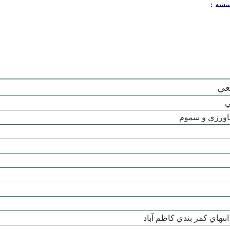
سسه :
عي
ي
اورزي و سموم
انتهاي کمر بندي کاظم آباد