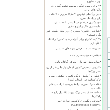
بوی نامطبوع
>
۷ بری و میوه جنگلی مناسب کشت گلدانی در
بالکن‌های ایرانی
>
چرا برگ‌های فیکوس الاستیکا می‌ریزد؟ ۷ علت
رایج و راه‌حل سریع
>
چمن‌کاری حرفه‌ای در تابستان: انتخاب بذر،
آماده‌سازی خاک و آبیاری دقیق
>
شناخت «جانوران مضر باغ» و راه‌های طبیعی دور
نگه‌داشتنشان
>
۷ گیاه کم‌توقع برای آپارتمان‌های کم‌نور؛ از انتخاب
تا نگهداری
>
ساپوت سیاه - معرفی میوه های استوایی
>
چغندر - معرفی سبزی جات
>
سالت‌بوش چهاربال - معرفی گیاهان بیابانی
>
۷ روش تشخیص کم‌آبی گیاهان آپارتمانی قبل از زرد
شدن برگ‌ها
>
چطور با آزمایش خانگی بافت و زهکشی، بهترین
خاک کشاورزی را انتخاب کنیم؟
>
علت نوک سوزی دراسنا پرچمی + راه حل ها و
نکات مهم
>
علت خشک شدن برگ ایپومیا | 8 دلیل رایج +
راهکارها
>
معرفی و نگهداری کاکتوس چولا تدی‌بیر
(Cylindropuntia bigelovii)