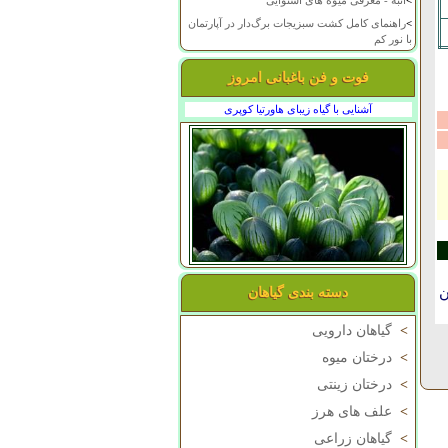
>
انبه - معرفی میوه های استوایی
>
راهنمای کامل کشت سبزیجات برگ‌دار در آپارتمان
با نور کم
فوت و فن باغبانی امروز
آشنایی با گیاه زیبای هاورتیا کوپری
ن
دسته بندی گیاهان
>
گیاهان دارویی
>
درختان میوه
>
درختان زینتی
>
علف های هرز
>
گیاهان زراعی