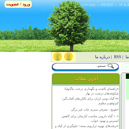
ورود / عضویت
٢١/٢/١٤٤٨
---
8/6/2026
---
ما
|
RSS
|
درباره ما
آخرین مطالب
>
راهنمای کاشت و نگهداری درخت ماگنولیا؛
شکوفه‌های درشت در بهار
>
۷ گیاه بومی ایران برای بالکن‌های آفتاب‌گیر؛
کم‌توقع و مقاوم
>
هویج - معرفی سبزی جات غیر برگی
>
۱۰ گیاه دارویی مناسب آپارتمان برای کاهش
استرس و بهبود خواب
>
ترفندهای تهویه تراریوم بسته؛ جلوگیری از کپک و