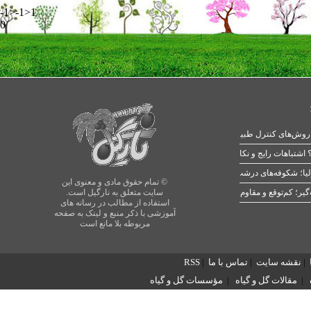
-1>-1>1
0
 اشتباهات رایج و نکات طلایی
یا؛ شکوفه‌های درشت در بهار
© تمام حقوق مادی و معنوی این
سایت متعلق به نارگیل است.
استفاده از مطالب در رسانه های
آموزشی با ذکر منبع و لینک به صفحه
مربوطه بلا مانع است
|
نقشه سایت
|
تماس با ما
|
RSS
|
مقالات گل و گیاه
|
مؤسسات گل و گیاه