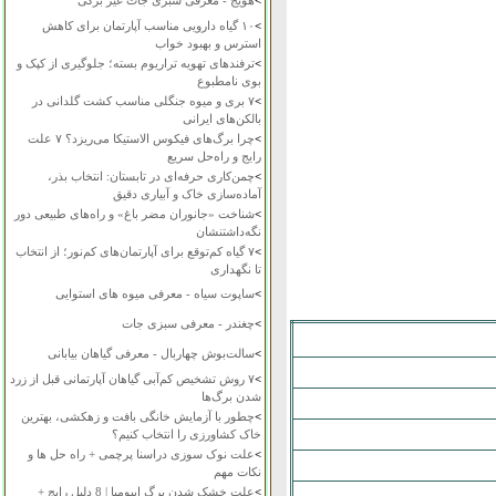
>
هویج - معرفی سبزی جات غیر برگی
>
۱۰ گیاه دارویی مناسب آپارتمان برای کاهش
استرس و بهبود خواب
>
ترفندهای تهویه تراریوم بسته؛ جلوگیری از کپک و
بوی نامطبوع
>
۷ بری و میوه جنگلی مناسب کشت گلدانی در
بالکن‌های ایرانی
>
چرا برگ‌های فیکوس الاستیکا می‌ریزد؟ ۷ علت
رایج و راه‌حل سریع
>
چمن‌کاری حرفه‌ای در تابستان: انتخاب بذر،
آماده‌سازی خاک و آبیاری دقیق
>
شناخت «جانوران مضر باغ» و راه‌های طبیعی دور
نگه‌داشتنشان
>
۷ گیاه کم‌توقع برای آپارتمان‌های کم‌نور؛ از انتخاب
تا نگهداری
>
ساپوت سیاه - معرفی میوه های استوایی
>
چغندر - معرفی سبزی جات
>
سالت‌بوش چهاربال - معرفی گیاهان بیابانی
>
۷ روش تشخیص کم‌آبی گیاهان آپارتمانی قبل از زرد
شدن برگ‌ها
>
چطور با آزمایش خانگی بافت و زهکشی، بهترین
خاک کشاورزی را انتخاب کنیم؟
>
علت نوک سوزی دراسنا پرچمی + راه حل ها و
نکات مهم
>
علت خشک شدن برگ ایپومیا | 8 دلیل رایج +