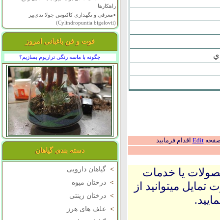
راهکارها
>
معرفی و نگهداری کاکتوس چولا تدی‌بیر
(Cylindropuntia bigelovii)
فوت و فن باغبانی امروز
ي
چگونه با ماسه رنگی تراریوم بسازیم؟
 صفحه
Edit
اقدام فرمایید
دسته بندی گیاهان
>
گیاهان دارویی
حصولات یا خدمات
>
درختان میوه
 تمایل میتوانید از
>
درختان زینتی
ایید.
>
علف های هرز