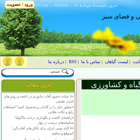
ورود / عضویت
امروز
۱۴۰۵ يکشنبه ۱۸ مرداد
---
8/9/2026
---
٢٤/٢/١٤٤٨
انی و فضای سبز
ایت
|
لیست گیاهان
|
تماس با ما
|
RSS
|
درباره ما
یاه و کشاورزی
آخرین مطالب
>
۷ نشانه حضور آفات جانوری در باغچه و روش‌های
کنترل طبیعی
>
چطور خیار را در گلدان پرمحصول کنیم؟ اشتباهات
رایج و نکات طلایی
>
راهنمای کاشت و نگهداری درخت ماگنولیا؛
شکوفه‌های درشت در بهار
>
۷ گیاه بومی ایران برای بالکن‌های آفتاب‌گیر؛
کم‌توقع و مقاوم