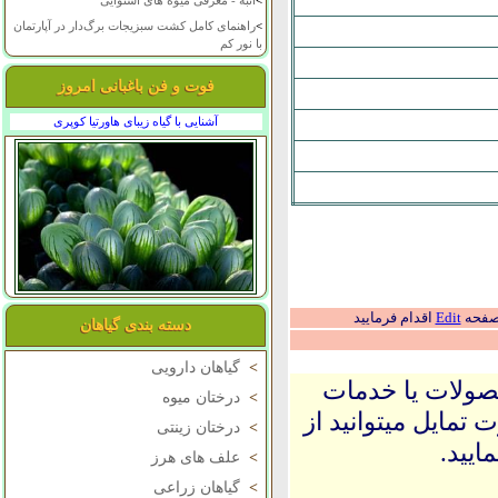
>
انبه - معرفی میوه های استوایی
>
راهنمای کامل کشت سبزیجات برگ‌دار در آپارتمان
با نور کم
فوت و فن باغبانی امروز
آشنایی با گیاه زیبای هاورتیا کوپری
 صفحه
Edit
اقدام فرمایید
دسته بندی گیاهان
>
گیاهان دارویی
حصولات یا خدمات
>
درختان میوه
 تمایل میتوانید از
>
درختان زینتی
ایید.
>
علف های هرز
>
گیاهان زراعی