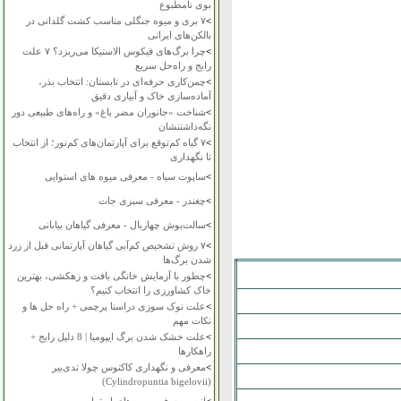
بوی نامطبوع
>
۷ بری و میوه جنگلی مناسب کشت گلدانی در
بالکن‌های ایرانی
>
چرا برگ‌های فیکوس الاستیکا می‌ریزد؟ ۷ علت
رایج و راه‌حل سریع
>
چمن‌کاری حرفه‌ای در تابستان: انتخاب بذر،
آماده‌سازی خاک و آبیاری دقیق
>
شناخت «جانوران مضر باغ» و راه‌های طبیعی دور
نگه‌داشتنشان
>
۷ گیاه کم‌توقع برای آپارتمان‌های کم‌نور؛ از انتخاب
تا نگهداری
>
ساپوت سیاه - معرفی میوه های استوایی
>
چغندر - معرفی سبزی جات
>
سالت‌بوش چهاربال - معرفی گیاهان بیابانی
>
۷ روش تشخیص کم‌آبی گیاهان آپارتمانی قبل از زرد
شدن برگ‌ها
>
چطور با آزمایش خانگی بافت و زهکشی، بهترین
خاک کشاورزی را انتخاب کنیم؟
>
علت نوک سوزی دراسنا پرچمی + راه حل ها و
نکات مهم
>
علت خشک شدن برگ ایپومیا | 8 دلیل رایج +
راهکارها
>
معرفی و نگهداری کاکتوس چولا تدی‌بیر
(Cylindropuntia bigelovii)