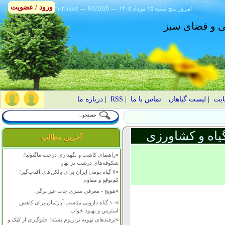
ورود / عضویت
امروز
۱۴۰۵ پنج شنبه ۱۵ مرداد
---
8/6/2026
---
٢١/٢/١٤٤٨
انی و فضای سبز
ایت
|
لیست گیاهان
|
تماس با ما
|
RSS
|
درباره ما
یاه و کشاورزی
آخرین مطالب
>
راهنمای کاشت و نگهداری درخت ماگنولیا؛
شکوفه‌های درشت در بهار
>
۷ گیاه بومی ایران برای بالکن‌های آفتاب‌گیر؛
کم‌توقع و مقاوم
>
هویج - معرفی سبزی جات غیر برگی
>
۱۰ گیاه دارویی مناسب آپارتمان برای کاهش
استرس و بهبود خواب
>
ترفندهای تهویه تراریوم بسته؛ جلوگیری از کپک و