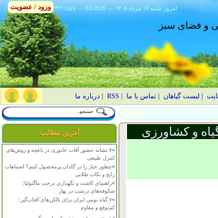
ورود / عضویت
امروز
۱۴۰۵ شنبه ۱۷ مرداد
---
8/8/2026
---
٢٣/٢/١٤٤٨
انی و فضای سبز
ایت
|
لیست گیاهان
|
تماس با ما
|
RSS
|
درباره ما
یاه و کشاورزی
آخرین مطالب
>
۷ نشانه حضور آفات جانوری در باغچه و روش‌های
کنترل طبیعی
>
چطور خیار را در گلدان پرمحصول کنیم؟ اشتباهات
رایج و نکات طلایی
>
راهنمای کاشت و نگهداری درخت ماگنولیا؛
شکوفه‌های درشت در بهار
>
۷ گیاه بومی ایران برای بالکن‌های آفتاب‌گیر؛
کم‌توقع و مقاوم