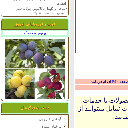
راهکارها
>
معرفی و نگهداری کاکتوس چولا تدی‌بیر
(Cylindropuntia bigelovii)
فوت و فن باغبانی امروز
پرورش درخت آلو
 صفحه
Edit
اقدام فرمایید
حصولات یا خدمات
 تمایل میتوانید از
دسته بندی گیاهان
ایید.
>
گیاهان دارویی
>
درختان میوه