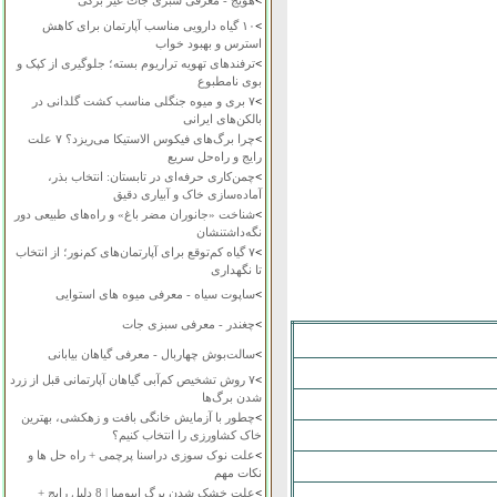
>
هویج - معرفی سبزی جات غیر برگی
>
۱۰ گیاه دارویی مناسب آپارتمان برای کاهش
استرس و بهبود خواب
>
ترفندهای تهویه تراریوم بسته؛ جلوگیری از کپک و
بوی نامطبوع
>
۷ بری و میوه جنگلی مناسب کشت گلدانی در
بالکن‌های ایرانی
>
چرا برگ‌های فیکوس الاستیکا می‌ریزد؟ ۷ علت
رایج و راه‌حل سریع
>
چمن‌کاری حرفه‌ای در تابستان: انتخاب بذر،
آماده‌سازی خاک و آبیاری دقیق
>
شناخت «جانوران مضر باغ» و راه‌های طبیعی دور
نگه‌داشتنشان
>
۷ گیاه کم‌توقع برای آپارتمان‌های کم‌نور؛ از انتخاب
تا نگهداری
>
ساپوت سیاه - معرفی میوه های استوایی
>
چغندر - معرفی سبزی جات
>
سالت‌بوش چهاربال - معرفی گیاهان بیابانی
>
۷ روش تشخیص کم‌آبی گیاهان آپارتمانی قبل از زرد
شدن برگ‌ها
>
چطور با آزمایش خانگی بافت و زهکشی، بهترین
خاک کشاورزی را انتخاب کنیم؟
>
علت نوک سوزی دراسنا پرچمی + راه حل ها و
نکات مهم
>
علت خشک شدن برگ ایپومیا | 8 دلیل رایج +