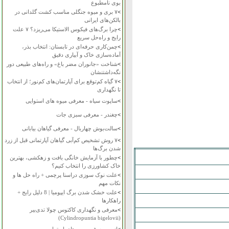
بوی نامطبوع
>
۷ بری و میوه جنگلی مناسب کشت گلدانی در
بالکن‌های ایرانی
>
چرا برگ‌های فیکوس الاستیکا می‌ریزد؟ ۷ علت
رایج و راه‌حل سریع
>
چمن‌کاری حرفه‌ای در تابستان: انتخاب بذر،
آماده‌سازی خاک و آبیاری دقیق
>
شناخت «جانوران مضر باغ» و راه‌های طبیعی دور
نگه‌داشتنشان
>
۷ گیاه کم‌توقع برای آپارتمان‌های کم‌نور؛ از انتخاب
تا نگهداری
>
ساپوت سیاه - معرفی میوه های استوایی
>
چغندر - معرفی سبزی جات
>
سالت‌بوش چهاربال - معرفی گیاهان بیابانی
>
۷ روش تشخیص کم‌آبی گیاهان آپارتمانی قبل از زرد
شدن برگ‌ها
>
چطور با آزمایش خانگی بافت و زهکشی، بهترین
خاک کشاورزی را انتخاب کنیم؟
>
علت نوک سوزی دراسنا پرچمی + راه حل ها و
نکات مهم
>
علت خشک شدن برگ ایپومیا | 8 دلیل رایج +
راهکارها
>
معرفی و نگهداری کاکتوس چولا تدی‌بیر
(Cylindropuntia bigelovii)