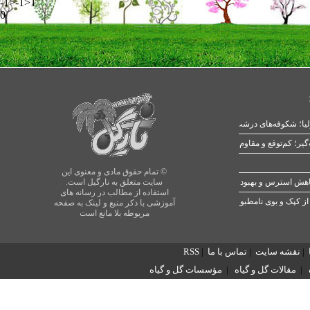
-1>-1>1
0
یا؛ شکوفه‌های درشت در بهار
© تمام حقوق مادی و معنوی این
سایت متعلق به نارگیل است.
استفاده از مطالب در رسانه های
از کپک و بوی نامطبوع
آموزشی با ذکر منبع و لینک به صفحه
مربوطه بلا مانع است
|
نقشه سایت
|
تماس با ما
|
RSS
|
مقالات گل و گیاه
|
مؤسسات گل و گیاه