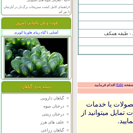
>
انبه - معرفی میوه های استوایی
>
راهنمای کامل کشت سبزیجات برگ‌دار در آپارتمان
با نور کم
فوت و فن باغبانی امروز
آشنایی با گیاه زیبای هاورتیا کوپری
د - طبقه همکف
 صفحه
Edit
اقدام فرمایید
دسته بندی گیاهان
>
گیاهان دارویی
حصولات یا خدمات
>
درختان میوه
 تمایل میتوانید از
>
درختان زینتی
ایید.
>
علف های هرز
>
گیاهان زراعی