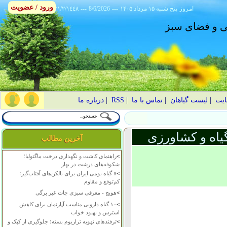
ورود / عضویت
امروز
۱۴۰۵ پنج شنبه ۱۵ مرداد
---
8/6/2026
---
٢١/٢/١٤٤٨
انی و فضای سبز
ایت
|
لیست گیاهان
|
تماس با ما
|
RSS
|
درباره ما
یاه و کشاورزی
آخرین مطالب
>
راهنمای کاشت و نگهداری درخت ماگنولیا؛
شکوفه‌های درشت در بهار
>
۷ گیاه بومی ایران برای بالکن‌های آفتاب‌گیر؛
کم‌توقع و مقاوم
>
هویج - معرفی سبزی جات غیر برگی
>
۱۰ گیاه دارویی مناسب آپارتمان برای کاهش
استرس و بهبود خواب
>
ترفندهای تهویه تراریوم بسته؛ جلوگیری از کپک و