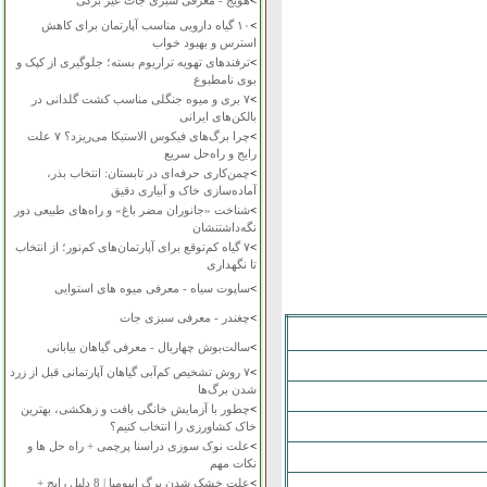
>
هویج - معرفی سبزی جات غیر برگی
>
۱۰ گیاه دارویی مناسب آپارتمان برای کاهش
استرس و بهبود خواب
>
ترفندهای تهویه تراریوم بسته؛ جلوگیری از کپک و
بوی نامطبوع
>
۷ بری و میوه جنگلی مناسب کشت گلدانی در
بالکن‌های ایرانی
>
چرا برگ‌های فیکوس الاستیکا می‌ریزد؟ ۷ علت
رایج و راه‌حل سریع
>
چمن‌کاری حرفه‌ای در تابستان: انتخاب بذر،
آماده‌سازی خاک و آبیاری دقیق
>
شناخت «جانوران مضر باغ» و راه‌های طبیعی دور
نگه‌داشتنشان
>
۷ گیاه کم‌توقع برای آپارتمان‌های کم‌نور؛ از انتخاب
تا نگهداری
>
ساپوت سیاه - معرفی میوه های استوایی
>
چغندر - معرفی سبزی جات
>
سالت‌بوش چهاربال - معرفی گیاهان بیابانی
>
۷ روش تشخیص کم‌آبی گیاهان آپارتمانی قبل از زرد
شدن برگ‌ها
>
چطور با آزمایش خانگی بافت و زهکشی، بهترین
خاک کشاورزی را انتخاب کنیم؟
>
علت نوک سوزی دراسنا پرچمی + راه حل ها و
نکات مهم
>
علت خشک شدن برگ ایپومیا | 8 دلیل رایج +