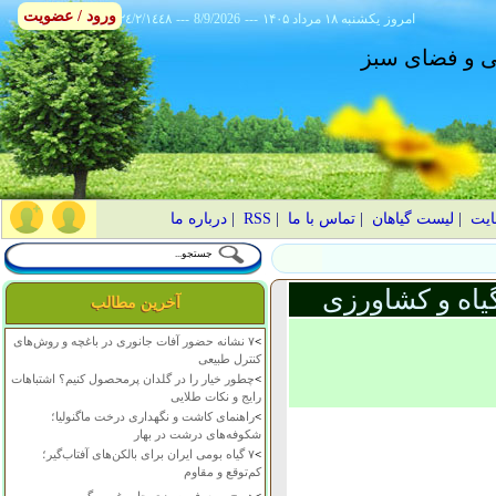
ورود / عضویت
امروز
۱۴۰۵ يکشنبه ۱۸ مرداد
---
8/9/2026
---
٢٤/٢/١٤٤٨
انی و فضای سبز
ایت
|
لیست گیاهان
|
تماس با ما
|
RSS
|
درباره ما
یاه و کشاورزی
آخرین مطالب
>
۷ نشانه حضور آفات جانوری در باغچه و روش‌های
کنترل طبیعی
>
چطور خیار را در گلدان پرمحصول کنیم؟ اشتباهات
رایج و نکات طلایی
>
راهنمای کاشت و نگهداری درخت ماگنولیا؛
شکوفه‌های درشت در بهار
>
۷ گیاه بومی ایران برای بالکن‌های آفتاب‌گیر؛
کم‌توقع و مقاوم