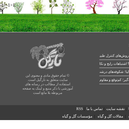
-1>-1>1
0
 اشتباهات رایج و نکات طلایی
یا؛ شکوفه‌های درشت در بهار
© تمام حقوق مادی و معنوی این
سایت متعلق به نارگیل است.
استفاده از مطالب در رسانه های
آموزشی با ذکر منبع و لینک به صفحه
مربوطه بلا مانع است
|
نقشه سایت
|
تماس با ما
|
RSS
|
مقالات گل و گیاه
|
مؤسسات گل و گیاه