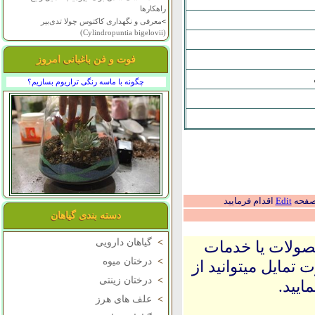
راهکارها
>
معرفی و نگهداری کاکتوس چولا تدی‌بیر
(Cylindropuntia bigelovii)
فوت و فن باغبانی امروز
چگونه با ماسه رنگی تراریوم بسازیم؟
 صفحه
Edit
اقدام فرمایید
دسته بندی گیاهان
>
گیاهان دارویی
حصولات یا خدمات
>
درختان میوه
 تمایل میتوانید از
>
درختان زینتی
ایید.
>
علف های هرز