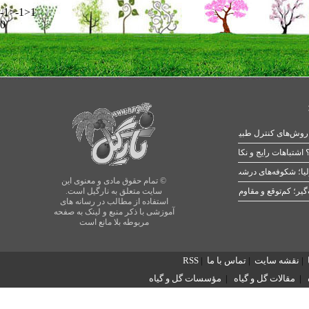
-1>-1>1
0
 اشتباهات رایج و نکات طلایی
یا؛ شکوفه‌های درشت در بهار
© تمام حقوق مادی و معنوی این
سایت متعلق به نارگیل است.
استفاده از مطالب در رسانه های
آموزشی با ذکر منبع و لینک به صفحه
مربوطه بلا مانع است
|
نقشه سایت
|
تماس با ما
|
RSS
|
مقالات گل و گیاه
|
مؤسسات گل و گیاه