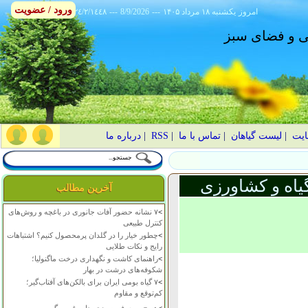
ورود / عضویت
امروز
۱۴۰۵ يکشنبه ۱۸ مرداد
---
8/9/2026
---
٢٤/٢/١٤٤٨
انی و فضای سبز
ایت
|
لیست گیاهان
|
تماس با ما
|
RSS
|
درباره ما
یاه و کشاورزی
آخرین مطالب
>
۷ نشانه حضور آفات جانوری در باغچه و روش‌های
کنترل طبیعی
>
چطور خیار را در گلدان پرمحصول کنیم؟ اشتباهات
رایج و نکات طلایی
>
راهنمای کاشت و نگهداری درخت ماگنولیا؛
شکوفه‌های درشت در بهار
>
۷ گیاه بومی ایران برای بالکن‌های آفتاب‌گیر؛
کم‌توقع و مقاوم