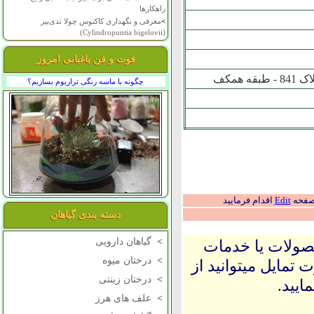
راهکارها
>
معرفی و نگهداری کاکتوس چولا تدی‌بیر
(Cylindropuntia bigelovii)
فوت و فن باغبانی امروز
چگونه با ماسه رنگی تراریوم بسازیم؟
 صفحه
Edit
اقدام فرمایید
دسته بندی گیاهان
>
گیاهان دارویی
حصولات یا خدمات
>
درختان میوه
 تمایل میتوانید از
>
درختان زینتی
ایید.
>
علف های هرز