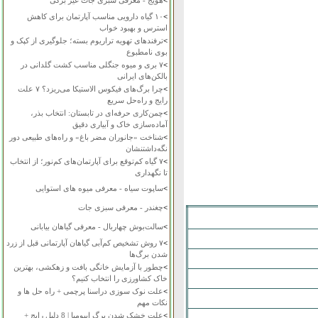
>
هویج - معرفی سبزی جات غیر برگی
>
۱۰ گیاه دارویی مناسب آپارتمان برای کاهش
استرس و بهبود خواب
>
ترفندهای تهویه تراریوم بسته؛ جلوگیری از کپک و
بوی نامطبوع
>
۷ بری و میوه جنگلی مناسب کشت گلدانی در
بالکن‌های ایرانی
>
چرا برگ‌های فیکوس الاستیکا می‌ریزد؟ ۷ علت
رایج و راه‌حل سریع
>
چمن‌کاری حرفه‌ای در تابستان: انتخاب بذر،
آماده‌سازی خاک و آبیاری دقیق
>
شناخت «جانوران مضر باغ» و راه‌های طبیعی دور
نگه‌داشتنشان
>
۷ گیاه کم‌توقع برای آپارتمان‌های کم‌نور؛ از انتخاب
تا نگهداری
>
ساپوت سیاه - معرفی میوه های استوایی
>
چغندر - معرفی سبزی جات
>
سالت‌بوش چهاربال - معرفی گیاهان بیابانی
>
۷ روش تشخیص کم‌آبی گیاهان آپارتمانی قبل از زرد
شدن برگ‌ها
>
چطور با آزمایش خانگی بافت و زهکشی، بهترین
خاک کشاورزی را انتخاب کنیم؟
>
علت نوک سوزی دراسنا پرچمی + راه حل ها و
نکات مهم
>
علت خشک شدن برگ ایپومیا | 8 دلیل رایج +