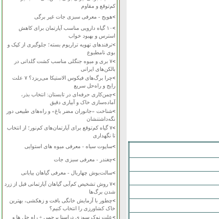
کم‌توقع و مقاوم
>
هویج - معرفی سبزی جات غیر برگی
>
۱۰ گیاه دارویی مناسب آپارتمان برای کاهش
استرس و بهبود خواب
>
ترفندهای تهویه تراریوم بسته؛ جلوگیری از کپک و
بوی نامطبوع
>
۷ بری و میوه جنگلی مناسب کشت گلدانی در
بالکن‌های ایرانی
>
چرا برگ‌های فیکوس الاستیکا می‌ریزد؟ ۷ علت
رایج و راه‌حل سریع
>
چمن‌کاری حرفه‌ای در تابستان: انتخاب بذر،
آماده‌سازی خاک و آبیاری دقیق
>
شناخت «جانوران مضر باغ» و راه‌های طبیعی دور
نگه‌داشتنشان
>
۷ گیاه کم‌توقع برای آپارتمان‌های کم‌نور؛ از انتخاب
تا نگهداری
>
ساپوت سیاه - معرفی میوه های استوایی
>
چغندر - معرفی سبزی جات
>
سالت‌بوش چهاربال - معرفی گیاهان بیابانی
>
۷ روش تشخیص کم‌آبی گیاهان آپارتمانی قبل از زرد
شدن برگ‌ها
>
چطور با آزمایش خانگی بافت و زهکشی، بهترین
خاک کشاورزی را انتخاب کنیم؟
>
علت نوک سوزی دراسنا پرچمی + راه حل ها و