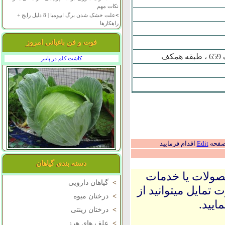
نکات مهم
>
علت خشک شدن برگ ایپومیا | 8 دلیل رایج +
راهکارها
فوت و فن باغبانی امروز
ف
کاشت کلم در پاییز
 صفحه
Edit
اقدام فرمایید
دسته بندی گیاهان
حصولات یا خدمات
>
گیاهان دارویی
 تمایل میتوانید از
>
درختان میوه
ایید.
>
درختان زینتی
>
علف های هرز