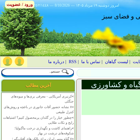
ورود / عضویت
امروز
۱۴۰۵ دوشنبه ۱۹ مرداد
---
8/10/2026
---
٢٥/٢/١٤٤٨
انی و فضای سبز
ایت
|
لیست گیاهان
|
تماس با ما
|
RSS
|
درباره ما
یاه و کشاورزی
آخرین مطالب
>
کرنبری آمریکایی - معرفی بری‌ها و میوه‌های
جنگلی
>
۷ نشانه حضور آفات جانوری در باغچه و روش‌های
کنترل طبیعی
>
چطور خیار را در گلدان پرمحصول کنیم؟ اشتباهات
رایج و نکات طلایی
>
راهنمای کاشت و نگهداری درخت ماگنولیا؛
شکوفه‌های درشت در بهار
>
۷ گیاه بومی ایران برای بالکن‌های آفتاب‌گیر؛