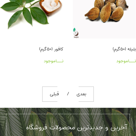
بلیله (۵۰گرم)
کافور (۵۰گرم)
نـــاموجود
نـــاموجود
بعدی
قبلی
آخرین و جدیدترین محصولات فروشگاه