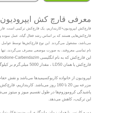
معرفی قارچ کش ایپرودیون +
قارچ‌کش ایپرودیون+کاربندازیم، یک قارچ‌کش ترکیبی است. قارچ
قارچ‌کش‌هایی هستند که بر اساس رشد فعال گیاه، عمل نموده و پ
می‌باشد، مشغول می‌گردند. این نوع قارچ‌کش‌ها توسط عوامل محیط
نام تماسی معروفند، به صورت موضعی مصرف می‌گردند، تنها قس
این قارچ‌کش که به نام انگلیسی
prodione-Carbendazim
قارچ‌کش یا همان
LD50
، مقدار 5000 میلی‌گرم بر کیلوگرم می‌باشد و از نظر شکلی به صورت پودر فروخته می‌شود.
ایپرودیون از خانواده کاربوکسیمیدها می‌باشد و نقش حفا
مزرعه بین 20 تا 160 روز می‌باشد. کار
پاشیدگی کروموزوم‌ها در طول تقسیم میوز و میتوز می‌ش
این ترکیب، کاهش می‌دهد.