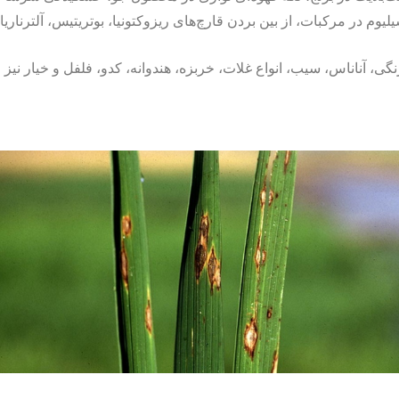
وم در مرکبات، از بین بردن قارچ‌های ریزوکتونیا، بوتریتیس، آلترناریا
، آناناس، سیب، انواع غلات، خربزه، هندوانه، کدو، فلفل و خیار نیز می