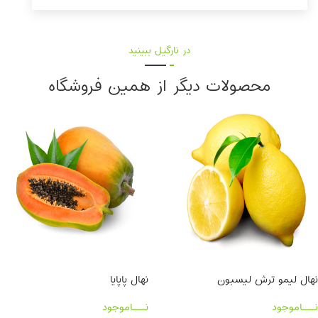
در نارگیل ببینید
محصولات دیگر از همین فروشگاه
نهال لیمو ترش لیسبون
نهال پاپایا
نـــاموجود
نـــاموجود