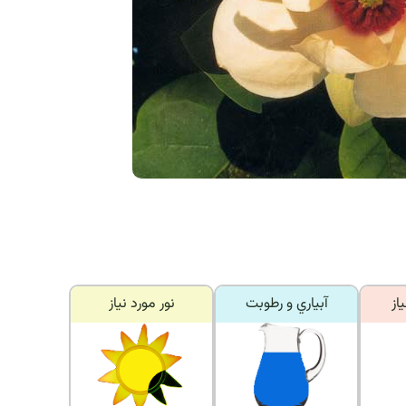
از
آبياري و رطوبت
نور مورد نياز