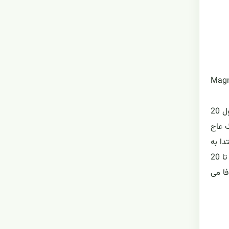
ی باشد. این گیاه یک هیبرید بین گونه های Magnolia sieboldii و Magnolia
این درخت یا درختچه به صورت چند ساقه ای با ارتفاع حدود 6 متر می تواند رشد کند. برگ ها چرمی، واژتخم مرغی، سبز رنگ، به طول 20
گ عاج
دا به
صورت فنجانی شکل به قطر حدود 10 تا 12.5 سانتیمتر هستند که به مرور و کمتر از یک روز به صورت پهن در آمده و به قطر حدود 15 تا 20
فا می