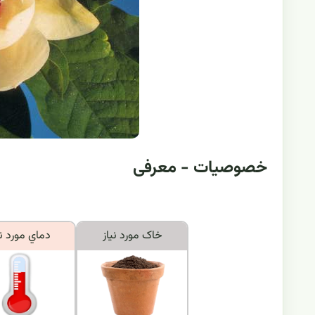
خصوصیات - معرفی
خاک مورد نياز
دماي مورد ني