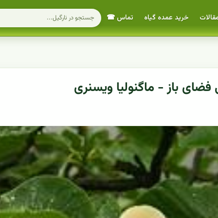
قالات
خرید عمده گیاه
تماس ☎
فضای باز - ماگنولیا ویسنری