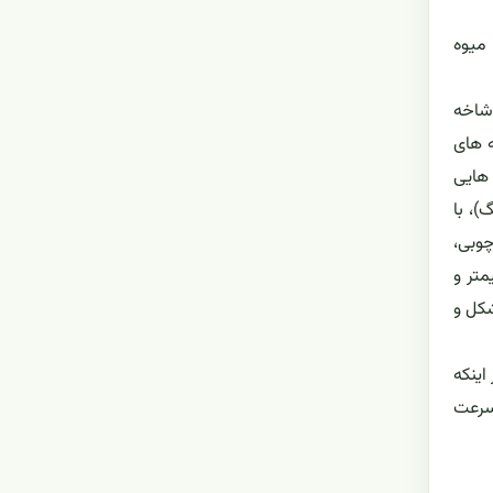
 میوه
ی آن دارای شاخه
ه های
هایی
)، با
چوبی،
یوه ها دارای برون بر (پریکارپ) ضخیم به ضخامت بیش از 3 سانتیمتر و
شکل و
اینکه
 سرعت