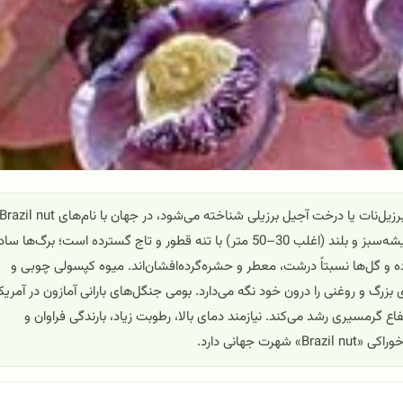
Lecythis pisonis (Brazil nut tree) که در ایران معمولاً با نام برزیل‌نات یا درخت آجیل برزیلی شناخته می‌شود، در جهان با نام‌های razil nut
tree و Paradise nut tree نیز یاد می‌گردد. این گونه درختی همیشه‌سبز و بلند (اغلب 30–50 متر) با تنه قطور و تاج گسترده است؛ برگ‌ها 
 بوده و گل‌ها نسبتاً درشت، معطر و حشره‌گرده‌افشان‌اند. میوه کپسولی چوبی و
گ و روغنی را درون خود نگه می‌دارد. بومی جنگل‌های بارانی آمازون در آمریک
فاع گرمسیری رشد می‌کند. نیازمند دمای بالا، رطوبت زیاد، بارندگی فراوان و
جهانی دارد.