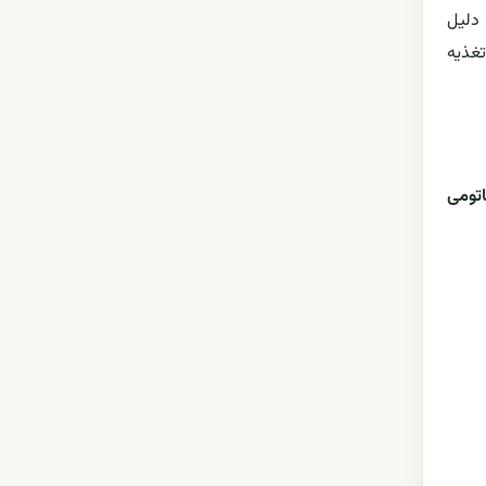
نسبتاً اسیدی رشد می‌کند و به بارندگی بالا نیاز دارد. درخت Lecythis pisonis به دلیل
تغذیه
اتومی