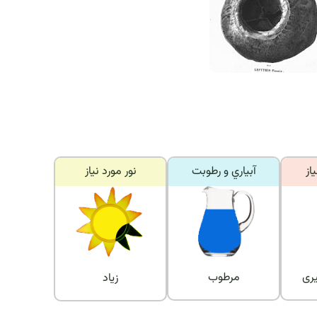
از
آبياري و رطوبت
نور مورد نياز
ری
مرطوب
زیاد