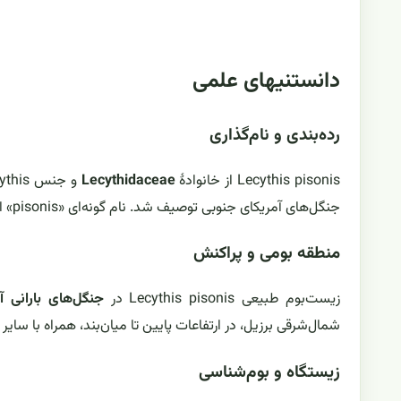
دانستنیهای علمی
رده‌بندی و نام‌گذاری
Lecythis pisonis از خانوادهٔ
Lecythidaceae
جنگل‌های آمریکای جنوبی توصیف شد. نام گونه‌ای «pisonis» ادای احترام به گیاه‌شناس هلندی ویلم پیسو (Piso) است.
منطقه بومی و پراکنش
زیست‌بوم طبیعی Lecythis pisonis در
جنگل‌های بارانی آ
شمال‌شرقی برزیل، در ارتفاعات پایین تا میان‌بند، همراه با س
زیستگاه و بوم‌شناسی