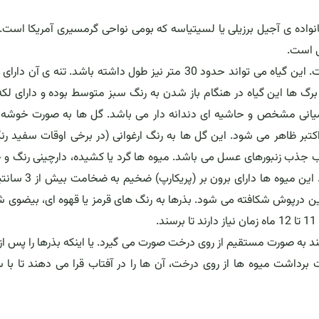
اده ی آجیل برزیلی یا لسیتیاسه که بومی نواحی گرمسیری آمریکا است.
ی است.
این گیاه درختی بزرگ، خزاندار، شلجمی شکل با تاجی انبوه است. این گیاه می تواند حدود 30 متر نیز طول داشته باشد. تنه 
برگ ها این گیاه در هنگام باز شدن به رنگ سبز متوسط بوده و دارای لک
 میانی مشخص و حاشیه ای دندانه دار می باشد. گل ها به صورت خوشه 
تبر ظاهر می شود. این گل ها به رنگ ارغوانی (در برخی اوقات سفید رنگ
جذب زنبورهای عسل می باشد. میوه ها گرد یا کشیده، دارچینی رنگ و 
به طول 6 تا 15 سانتیمتر و پهنای 8.5 تا 30 سانتیمتر هستند. این م
ن درپوش شکافته می شود. بذرها به رنگ های قرمز یا قهوه ای، بیضوی 
د به صورت مستقیم از روی درخت صورت می گیرد. یا اینکه بذرها را پس از 
برداشت میوه ها از روی درخت، آن ها را در آفتاب قرا می دهند تا با