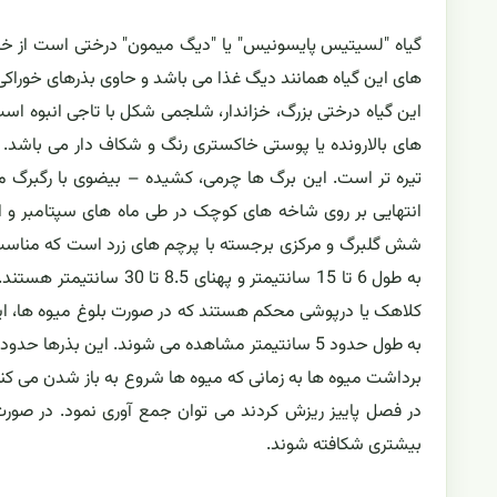
گیاه "لسیتیس پایسونیس" یا "دیگ میمون" درختی است از خانو
های این گیاه همانند دیگ غذا می باشد و حاوی بذرهای خوراک
های بالارونده یا پوستی خاکستری رنگ و شکاف دار می باشد. 
تیره تر است. این برگ ها چرمی، کشیده – بیضوی با رگبرگ
انتهایی بر روی شاخه های کوچک در طی ماه های سپتامبر و اک
شش گلبرگ و مرکزی برجسته با پرچم های زرد است که مناسب 
کلاهک یا درپوشی محکم هستند که در صورت بلوغ میوه ها، ای
به طول حدود 5 سانتیمتر مشاهده می شوند. این بذرها حدود 11 تا 12 ماه زمان نیاز دارند تا برسند.
برداشت میوه ها به زمانی که میوه ها شروع به باز شدن می کنن
در فصل پاییز ریزش کردند می توان جمع آوری نمود. در صورت 
بیشتری شکافته شوند.