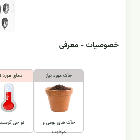
خصوصیات - معرفی
خاک مورد نياز
دماي مورد ني
خاک های لومی و
نواحی گرمسی
مرطوب