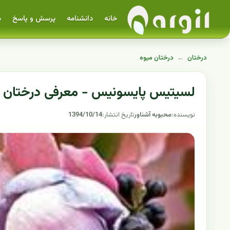
خانه
دانشنامه
پرسش و پاسخ
م
درختان
←
درختان میوه
لسیتیس پایسونیس - معرفی درختان 
نویسنده:
محبوبه آشناور
تاریخ انتشار:
1394/10/14