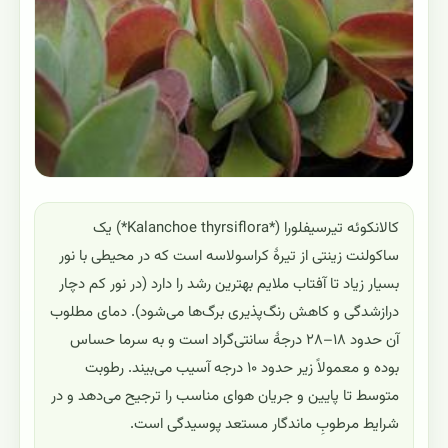
کالانکوئه تیرسیفلورا (*Kalanchoe thyrsiflora*) یک
ساکولنت زینتی از تیرهٔ کراسولاسه است که در محیطی با نور
بسیار زیاد تا آفتاب ملایم بهترین رشد را دارد (در نور کم دچار
درازشدگی و کاهش رنگ‌پذیری برگ‌ها می‌شود). دمای مطلوب
آن حدود ۱۸–۲۸ درجهٔ سانتی‌گراد است و به سرما حساس
بوده و معمولاً زیر حدود ۱۰ درجه آسیب می‌بیند. رطوبت
متوسط تا پایین و جریان هوای مناسب را ترجیح می‌دهد و در
شرایط مرطوبِ ماندگار مستعد پوسیدگی است.