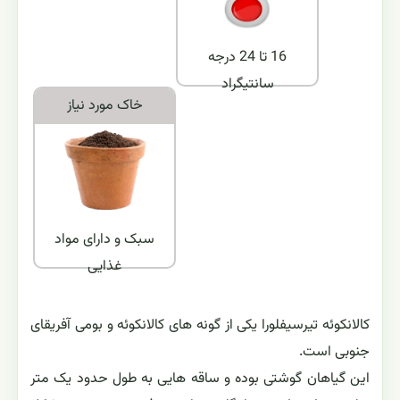
خصوصیات - معرفی
آبياري و رطوبت
نور مورد نياز
کمی خشک
زیاد
دماي مورد نياز