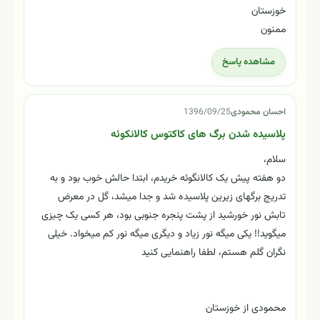
امتیاز شما به این مقاله
★
★
★
★
★
میانگین امتیاز:
4.35
از ۵، بر اساس
26
امتیاز
پرسش‌ها و نظرات این مقاله
1397/04/07
Mehdi Afkhami
کالانکوئه تیرسیفلورا
با سلام . یک هفته هست کالانکوئه تیرسیفلورا خربداری کردم و
الان برگهاش به سمت پایین خم شدن . نه خشک شدن و نه
چروک .،فقط افتاده شدن . علت اون چیه ؟
گیاه پشت پنجره هست و در معرض نور غیر مستقیم