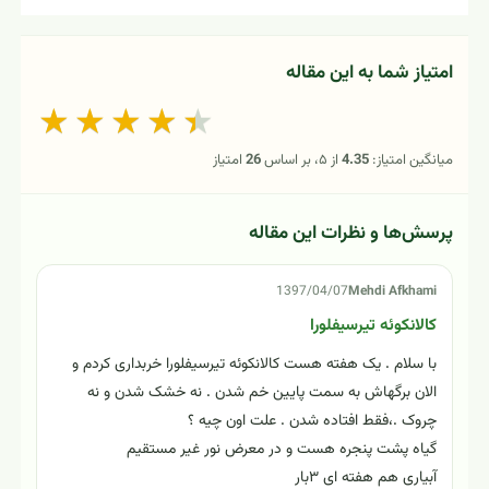
كراسولا اواتا
اچوریا آگاویدس
مقالات پیشنهادی برای مطالعه بعدی
کالانکوئه (Kalanchoe) و همه ارقام آن
چگونه کالانکوآ را وادار به گل دهی کنیم ؟ - فوت و فن
های باغبانی
راهنمای نگهداری و پرورش گیاهان آپارتمانی - کالانکوآ