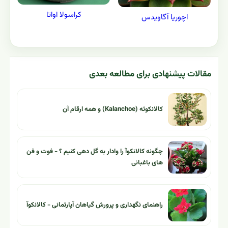
گياهان ديگر از همين خانواده :
آشنایی با تیره کراسالاسه و جنس های آن
سدم مورگانیانوم
کراسولا آرجنتیا