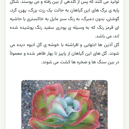
16 تا 24 درجه
سانتیگراد
خاک مورد نياز
سبک و دارای مواد
غذایی
کالانکوئه تیرسیفلورا یکی از گونه های کالانکوئه و بومی آفریقای
جنوبی است.