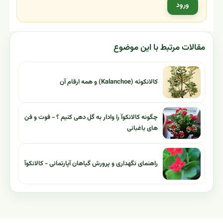
محمودی از خوزستان
مشاهده پاسخ
1400/05/12
Ahang Shahbazi
سوال
سلام ، من میخواستم از این گیاه قلمه بزنم و میخوام بدونم بهتره
تو آب بذارمش یا اینکه توی ماسه ی شسته باید باشه حتما ؟
مشاهده پاسخ
ثبت پرسش یا نظر جدید
برای ثبت پرسش یا نظر، ابتدا وارد حساب کاربری نارگیل