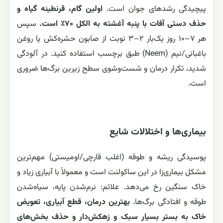
مقابله به آفات کالانکوئه تیرسیفلورا
آفات رایج کالانکوئه تیرسیفلورا
شپشک آردآلود، شته و کنه تارتن از مهم‌ترین آفات
Kalanchoe thyrsiflora هستند. نشانه‌ها شامل لکه‌های