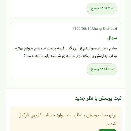
آبیاری هم هفته ای ۳بار
خوزستان
ممنون
مشاهده پاسخ
احسان محمودی
1396/09/25
پلاسیده شدن برگ های کاکتوس کالانکوئه
سلام،
دو هفته پیش یک کالانگوئه خریدم، ابتدا حالش خوب بود و به
تدریج برگهای زیرین پلاسیده شد و جدا میشد، گل در معرض
تابش نور خورشید از پشت پنجره جنوبی بود، هر کسی یک چیزی
میگوید!! یکی میگه نور زیاد و دیگری میگه نور کم میخواد. خیلی
نگران گلم هستم، لطفا راهنمایی کنید