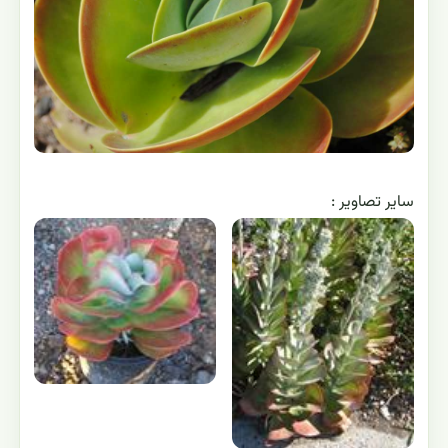
نحوه تکثیر کالانکوئه تیرسیفلورا
تکثیر کالانکوئه تیرسیفلورا از طریق قلمه ساقه و قلمه برگ به
آسانی امکان پذیر است. به هنگام این نوع تکثیر، بستر کاشت
باید حتماً از ماسه شسته تشکیل شده باشد. زیرا در این
مرحله از رشدف گیاه به شدن در مقابل پوسیدگی حساسیت
دارد. ضمناً در مورد آبیاری قلمه ها و محل آنها نیز باید دقت
شود.