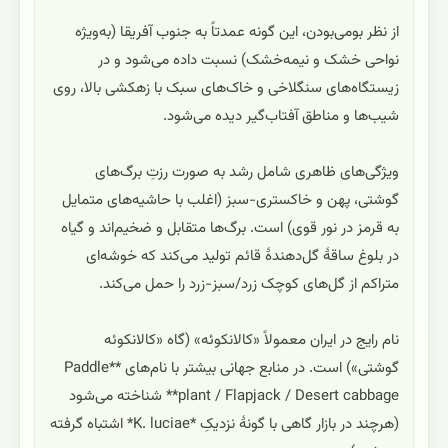
از نظر بومی‌بودن، این گونه عمدتاً به جنوب آفریقا (به‌ویژه
نواحی خشک و نیمه‌خشک) نسبت داده می‌شود و در
زیستگاه‌های سنگلاخی و خاک‌های سبک با زهکشی بالا، روی
شیب‌ها و مناطق آفتاب‌گیر دیده می‌شود.
ویژگی‌های ظاهری شامل رشد به صورت رزتِ برگ‌های
گوشتی، پهن و خاکستری-سبز (اغلب با حاشیه‌های متمایل
به قرمز در نور قوی) است. برگ‌ها متقابل و ضخیم‌اند و گیاه
در بلوغ ساقهٔ گل‌دهندهٔ قائم تولید می‌کند که خوشه‌ای
متراکم از گل‌های کوچک زرد/سبز-زرد را حمل می‌کند.
نام رایج در ایران معمولاً «کالانکوئه» (گاه «کالانکوئه
گوشتی») است. در منابع جهانی بیشتر با نام‌های **Paddle
plant / Flapjack / Desert cabbage** شناخته می‌شود
(هرچند در بازار گاهی با گونهٔ نزدیکِ *K. luciae* اشتباه گرفته