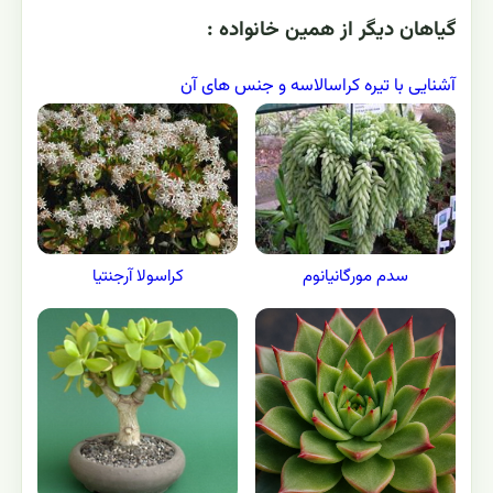
کالانکوئه مخملی (کالانکوئه
گوش‌فیلی)
کالانکوآ
کالانکوئه دایگریمونتیا
کالانکوئه تومنتوسا