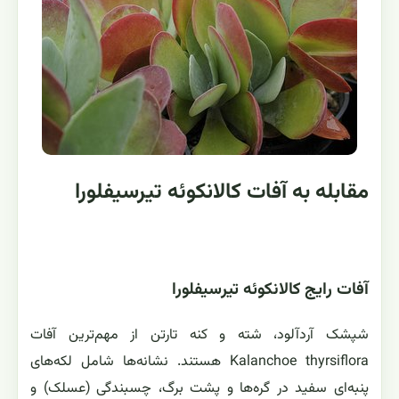
گیاهان مجدداً در محیط گلخانه نگهداری شوند.
کالانکوئه تیرسیفلورا به راحتی در دمای خانه رشد می کند و آب
و هوای خشک و گرم را به خوبی تحمل می کند. بترین دما برای
پرورش این گیاه در خانه، دمای 16 تا 24 درجه سانتیگراد (60 تا
75 درجه فارنهایت) است.
این گیاهان خاک های خیس را نمی پسندند. زیرا ممکن از
ریشه دچار پوسیدگی و در نهایت مرگ گیاهچه گردد. بنابراین
فاصله بین دو آبیاری نباید کوتاه باشد. بهتر است زمانی که دو
اینچ از سطح بالایی خاک گلدان خشک شد، آبیاری صورت گیرد.