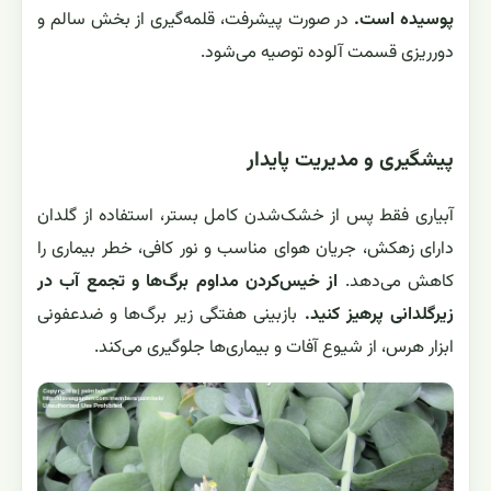
پنبه‌ای سفید در گره‌ها و پشت برگ، چسبندگی (عسلک) و
پیچیدگی رشدهای جوان است.
اولین گام، قرنطینه گیاه و
حذف دستی آفات با پنبه آغشته به الکل ۷۰٪ است.
سپس
هر ۷–۱۰ روز یک‌بار ۲–۳ نوبت از صابون حشره‌کش یا روغن
باغبانی/نیم (Neem) طبق برچسب استفاده کنید. در آلودگی
شدید، تکرار درمان و شست‌وشوی سطح زیرین برگ‌ها ضروری
است.
بیماری‌ها و اختلالات شایع
پوسیدگی ریشه و طوقه (اغلب قارچی/اومیستی) مهم‌ترین
مشکل بیماری‌زا در این ساکولنت است و معمولاً با آبیاری زیاد و
خاک سنگین رخ می‌دهد. علائم: نرم‌شدن پایه، سیاه‌شدن
طوقه و افتادگی برگ‌ها.
بهترین درمان، قطع آبیاری، تعویض