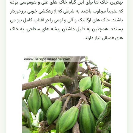
شرایط محیط رشد
شرایط رشدی این درختان همانند درختان خربزه درختی (پاپایا)
معمولی است اما مقاومت آنها به سرما بیشتر از آنها است.
بهترین رشد را در آب و هوای نیمه گرمسیری – گرمسیری خنک
با میانگین دمای سالیانه حدود 50 تا 75 درجه فارنهایت
خواهند داشت. همچنین از بارندگی زیاد نیز لذت می برند.
بهترین خاک ها برای این گیاه خاک های غنی و هوموسی بوده
که تقریباً مرطوب باشند به شرطی که از زهکشی خوبی بررخوردار
باشند. خاک های ارگانیک و آلی و لومی را در آفتاب کامل نیز می
پسندد. همچنین به دلیل داشتن ریشه های سطحی، به خاک
های عمیقی نیاز دارند.