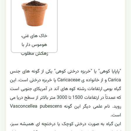
زیاد
دماي مورد نياز
نواحی نیمه
گرمسیری –
خاک مورد نياز
گرمسیری خنک
خاک های غنی،
هوموس دار با