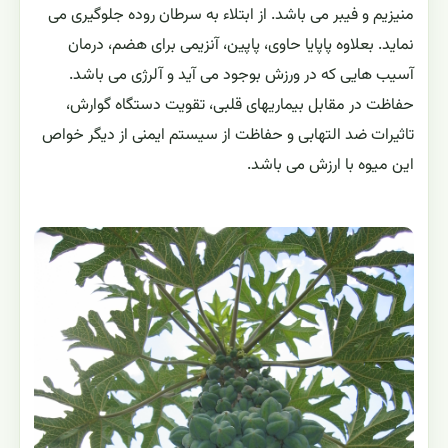
خواص و کاربردهای دارویی و صنعتی
میوه ها، برگ ها، و حتی شیره ی آن دارویی بوده و استفاده
دارویی دارد. پاپاین یک ترکیب اصلی شیره و میوه خربزه درختی
بوده که با جوشاندن و عصاره گیری و آبگیری آن در صنعت
استفاده می شود. خربزه درختی منبعی غنی از آنتی اکسیدان
هایی مانند کاروتن، ویتامین C، فلانووئید، ویتامین های B،
فولات و اسید پانتوتنیک و همچنین مواد معدنی نظیر پتاسیم،
منیزیم و فیبر می باشد. از ابتلاء به سرطان روده جلوگیری می
نماید. بعلاوه پاپایا حاوی، پاپین، آنزیمی برای هضم، درمان
آسیب هایی که در ورزش بوجود می آید و آلرژی می باشد.
حفاظت در مقابل بیماریهای قلبی، تقویت دستگاه گوارش،
تاثیرات ضد التهابی و حفاظت از سیستم ایمنی از دیگر خواص