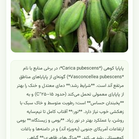
پاپایا کوهی (*Carica pubescens*؛ در برخی منابع با نام
*Vasconcellea pubescens*) گونه‌ای از پاپایاهای مناطق
مرتفع آند است. **شرایط رشد:** دمای معتدل و خنک را بهتر
از پاپایای معمولی تحمل می‌کند (حدود ۱۵–۲۵°C) و به
**یخبندان حساس** است؛ رطوبت متوسط و خاک سبک با
زهکشی خوب نیاز دارد. **نور:** آفتاب کامل تا نیم‌سایه
روشن، با عملکرد بهتر در نور زیاد. **بومی و زیستگاه:** بومی
ارتفاعات آمریکای جنوبی (به‌ویژه آند) و در دامنه‌ها و باغات
کوهستانی رشد می‌کند. **ویژگی‌های ظاهری:** گیاهی