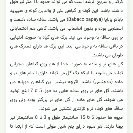
زهکش مطلوب
"پاپایا کوهی" یا "خربزه درختی کوهی" یکی از گونه های جنس
Carica و از خانواده ی Caricaceae یا خربزه درختی است. این
گیاه بومی ارتفاعات رشته کوه های آند در آمریکای جنوبی است
که عمدتاً در ارتفاعات 1500 تا 3000 متر بالاتر از سطح دریا می
روید. نام علمی دیگر این گونه Vasconcellea pubescens
است.
این گیاه به صورت درختی کوچک یا درختچه ای همیشه سبز،
کرکدار و سریع الرشد است که می تواند حدود 10 متر نیز طول
داشته باشد. این گونه ی گیاهی یکی از والدین گونه ی هیبرید
باباکو پاپایا (Babaco papaya) می باشد. ساقه ساده ،کلفت و
اسفنجی بوده و بدون انشعاب می باشد. گاهی هم انشعاباتی
بر روی ساقه به وجود می آید. برگ های گیاه به صورت انتهایی
در بالای ساقه به وجود می آیند. این برگ ها دارای دمبرگ های