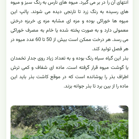
طویلی می باشند.
گل های نر و ماده به صورت جدا از هم روی گیاهان مجزایی
تولید می شوند یا اینکه یک گل می تواند دارای اندام های نر و
ماده (دوجنسی) باشد، اگرچه بیشتر این گیاهان دوپایه می
باشند. گل های نر روی ساقه هایی به طول 5 تا 7 اینچ تولید
می شوند. گل های ماده از گل های نر بزرگتر بوده ولی روی
ساقه های کوتاه تر و نازکتری تشکیل می شوند.
میوه ها حدود 6 تا 15 سانتیمتر طول و 3 تا 8 سانتیمتر نیز
پهنا دارند. هر میوه دارای پنج شیار طولی است که از ابتدا تا
انتهای آن را در بر می گیرد. میوه های نارس به رنگ سبز و میوه
های رسیده به رنگ زرد تا نارنجی دیده می شوند. پالپ این
میوه ها خوراکی بوده و مزه ای مشابه مزه ی خربزه درختی
معمولی دارد و به صورت پخته شده یا خام به مصرف خوراکی
می رسد. هر درخت ممکن است بیش از 50 تا 60 عدد میوه در
هر فصل تولید کند.