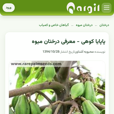
ورود
درختان
←
درختان میوه
←
گیاهان خاص و کمیاب
پاپایا کوهی - معرفی درختان میوه
نویسنده:
محبوبه آشناور
تاریخ انتشار:
1394/10/28