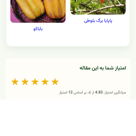
پاپایولو
خربزه درختی - پاپایا
پاپایا برگ بلوطی
باباکو