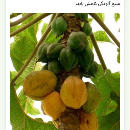
حشره‌کش‌های کم‌خطر مانند صابون حشره‌کش یا روغن‌های
باغبانی با رعایت دوره کارنس پیشنهاد می‌شود.
بیماری‌ها و مدیریت آن‌ها
بیماری‌های شایع شامل سفیدک سطحی، پوسیدگی ریشه
ناشی از قارچ‌های خاک‌زاد و ویروس موزاییک پاپایا است.
تهویه مناسب، آبیاری منظم بدون غرقابی، ضدعفونی بستر
کشت و استفاده از نهال سالم برای پیشگیری حیاتی است.
برگ‌ها و میوه‌های شدیداً آلوده باید حذف و سوزانده شوند تا
منبع آلودگی کاهش یابد.