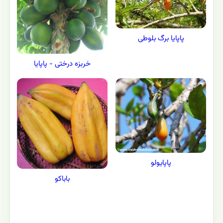
گياهان ديگر از همين جنس :
آشنایی با جنس پاپایا و همه گونه های آن
پاپایا برگ بلوطی
خربزه درختی - پاپایا