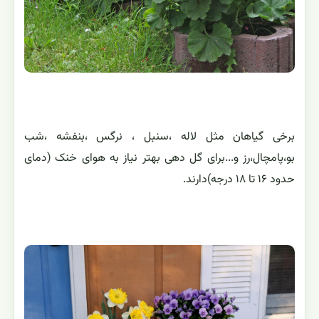
برخی گیاهان مثل لاله ،سنبل ، نرگس ،بنفشه ،شب
بو،پامچال،رز و...برای گل دهی بهتر نیاز به هوای خنک (دمای
حدود ۱۶ تا ۱۸ درجه)دارند.