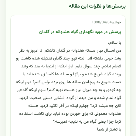
پرسش‌ها و نظرات این مقاله
جوادى
1398/04/04
پرسش در مورد نگهدارى گياه هندوانه در گلدان
با سلام،
من امسال بهار هسته هندوانه در گلدان كاشتم. تا امروز به نظر
رشد خوبى داشته اند. البته توى چند گلدان تفكيك شده كاشت رو
انجام ندادم. چند سوال دارم: اول اينكه از اينجا به بعد كه رشد
رونده گياه شروع شده و برگها و ساقه ها كاملا زبر شده اند با
دست شروع به پيچاندن ساقه ها روى نرده تراس كنم؟ دوم اينكه
چه كودى و به چه ميزان نياز هست تهيه كنم؟ سوم اينكه گلدهى
گياه تمام شده و من ديدم از گرده افشانى دستى صحبت كرديد،
الان چه ميشه كرد؟ چهارم اينكه در آخر تاكيد كرديد هسته
هندوانه معمولى كه براى خوردن بوده نبايد براى كاشت استفاده
كرد! چرا؟ يعنى گياه من به نتيجه نميرسه؟
با تشكر از شما