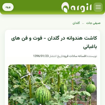
ورود
صیفی جات
←
گلدان
کاشت هندوانه در گلدان - فوت و فن های
باغبانی
نویسنده:
افسانه سادات فرود
تاریخ انتشار:
1396/01/23