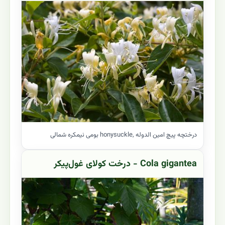
درختچه پیچ امین الدوله ,honysuckle بومی نیمکره شمالی
Cola gigantea - درخت کولای غول‌پیکر