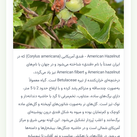
American Hazelnut - فندق آمریکایی (Corylus americana) که در
ایران عمدتاً با نام «فندق» شناخته می‌شود و در جهان با نام‌های
American hazelnut و American filbert نیز یاد می‌گردد،
درختچه‌ای خزان‌کننده از تیره Betulaceae است. گیاه معمولاً
به‌صورت چندساقه و متراکم رشد کرده و با ارتفاع حدود 2 تا 5 متر،
دارای برگ‌های ساده، متناوب، تخم‌مرغی تا گرد با حاشیه دندانه‌دار و
نوک تیز است. گل‌های نر به‌صورت شاتون‌های آویخته و گل‌های ماده
کوچک و کم‌نمایان بوده و میوه به شکل فندق درون پوشینه‌ای
برگ‌مانند و اغلب پُرزدار تشکیل می‌شود. این گونه بومی شرق و مرکز
آمریکای شمالی است و در حاشیه جنگل‌ها، بیشه‌زارها و دامنه‌ها
می‌روید. در خاک‌های با زهکشی مناسب و نور آفتاب تا نیم‌سایه