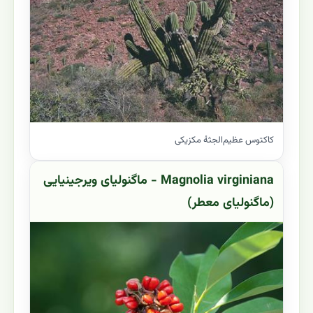
کاکتوس عظیم‌الجثهٔ مکزیکی
Magnolia virginiana - ماگنولیای ویرجینیایی
(ماگنولیای معطر)