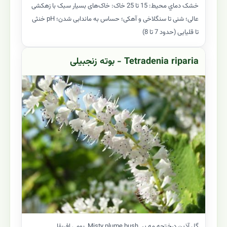
خشک دماي محيط: 15 تا 25 خاک: خاک‌های بسیار سبک با زهکشی
عالی؛ شنی تا سنگلاخی و آهکی؛ حساس به ماندابی شدن؛ pH خنثی
تا قلیایی (حدود 7 تا 8)
Tetradenia riparia - بوته زنجبیلی
گل آذین درختچه مه پر, Misty plume bush, بومی افریقا