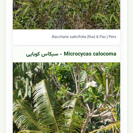
Baccharis salicifolia (Ruiz & Pav.) Pers.
Microcycas calocoma - سیکاس کوبایی