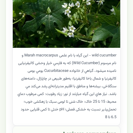
wild cucumber - این گیاه با نام علمی Marah macrocarpus و
نام مرسوم (Wild Cucumber) که به فارسي خیار وحشی کالیفرنیایی
ناميده ميشود، گياهي از خانواده Cucurbitaceae بومي بومی
کالیفرنیا و شمال باخا کالیفرنیا؛ به‌طور طبیعی در چاپارال، دامنه‌های
سنگلاخی، بیشه‌ها و مناطق با اقلیم مدیترانه‌ای رشد می‌کند مي
باشد. نياز هاي اين گياه عبارتند از نور: زیاد رطوبت: کمی مرطوب دماي
محيط: 15 تا 25 خاک: خاک شنی تا لومی سبک با زهکشی خوب؛
تحمل‌پذیر نسبت به خشکی فصلی؛ pH خنثی تا کمی قلیایی حدود
6.5 تا 8