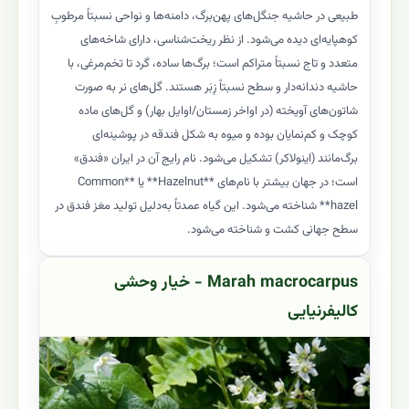
طبیعی در حاشیه جنگل‌های پهن‌برگ، دامنه‌ها و نواحی نسبتاً مرطوبِ
کوهپایه‌ای دیده می‌شود. از نظر ریخت‌شناسی، دارای شاخه‌های
متعدد و تاج نسبتاً متراکم است؛ برگ‌ها ساده، گرد تا تخم‌مرغی، با
حاشیه دندانه‌دار و سطح نسبتاً زِبَر هستند. گل‌های نر به صورت
شاتون‌های آویخته (در اواخر زمستان/اوایل بهار) و گل‌های ماده
کوچک و کم‌نمایان بوده و میوه به شکل فندقه در پوشینه‌ای
برگ‌مانند (اینولاکر) تشکیل می‌شود. نام رایج آن در ایران «فندق»
است؛ در جهان بیشتر با نام‌های **Hazelnut** یا **Common
hazel** شناخته می‌شود. این گیاه عمدتاً به‌دلیل تولید مغز فندق در
سطح جهانی کشت و شناخته می‌شود.
Marah macrocarpus - خیار وحشی
کالیفرنیایی