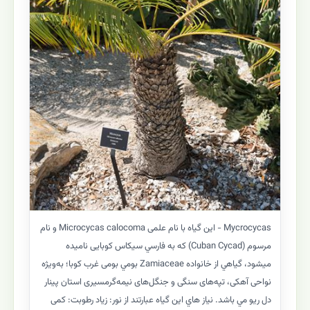
Mycrocycas - این گیاه با نام علمی Microcycas calocoma و نام
مرسوم (Cuban Cycad) که به فارسي سیکاس کوبایی ناميده
ميشود، گياهي از خانواده Zamiaceae بومي بومی غرب کوبا؛ به‌ویژه
نواحی آهکی، تپه‌های سنگی و جنگل‌های نیمه‌گرمسیری استان پینار
دل ریو مي باشد. نياز هاي اين گياه عبارتند از نور: زیاد رطوبت: کمی