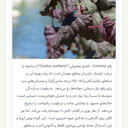
رقم Contorta - فندق معمولی (*Corylus avellana*) درختچه یا
درخت کوچکِ خزان‌دارِ مناطق معتدل است که رشد بهینه آن در
دماهای ملایم (تقریباً ۱۵–۲۵ درجه سانتی‌گراد) و زمستان‌های سرد
برای رفع نیاز سرمایی جوانه‌ها رخ می‌دهد. به رطوبت و بارندگی
متوسط تا نسبتاً زیاد نیاز دارد و به خشکی طولانی‌مدت حساس است؛
خاک‌های عمیق، با زهکشی مناسب و رطوبت یکنواخت را ترجیح
می‌دهد. از نظر نوری در آفتاب کامل تا نیم‌سایه رشد می‌کند، اما نور
کافی برای گلدهی و تشکیل میوه ضروری است. این گونه بومی اروپا و
غرب آسیا (از جمله نواحی پیرامون قفقاز و آناتولی) است و به‌طور