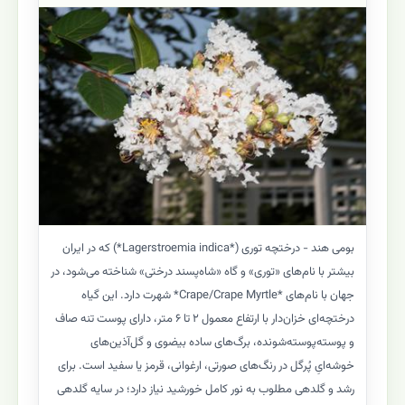
بومی هند - درختچه توری (*Lagerstroemia indica*) که در ایران
بیشتر با نام‌های «توری» و گاه «شاه‌پسند درختی» شناخته می‌شود، در
جهان با نام‌های *Crape/Crape Myrtle* شهرت دارد. این گیاه
درختچه‌ای خزان‌دار با ارتفاع معمول ۲ تا ۶ متر، دارای پوست تنه صاف
و پوسته‌پوسته‌شونده، برگ‌های ساده بیضوی و گل‌آذین‌های
خوشه‌ایِ پُرگل در رنگ‌های صورتی، ارغوانی، قرمز یا سفید است. برای
رشد و گلدهی مطلوب به نور کامل خورشید نیاز دارد؛ در سایه گلدهی