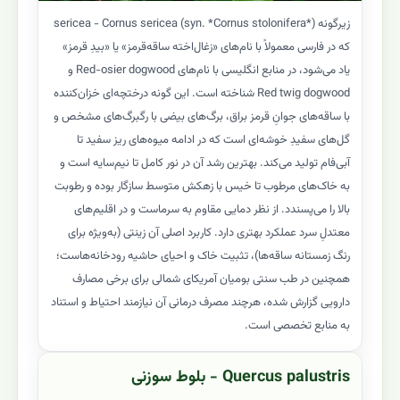
زیرگونه sericea - Cornus sericea (syn. *Cornus stolonifera*)
که در فارسی معمولاً با نام‌های «زغال‌اخته ساقه‌قرمز» یا «بیدِ قرمز»
یاد می‌شود، در منابع انگلیسی با نام‌های Red-osier dogwood و
Red twig dogwood شناخته است. این گونه درختچه‌ای خزان‌کننده
با ساقه‌های جوانِ قرمز براق، برگ‌های بیضی با رگبرگ‌های مشخص و
گل‌های سفیدِ خوشه‌ای است که در ادامه میوه‌های ریز سفید تا
آبی‌فام تولید می‌کند. بهترین رشد آن در نور کامل تا نیم‌سایه است و
به خاک‌های مرطوب تا خیس با زهکش متوسط سازگار بوده و رطوبت
بالا را می‌پسندد. از نظر دمایی مقاوم به سرماست و در اقلیم‌های
معتدلِ سرد عملکرد بهتری دارد. کاربرد اصلی آن زینتی (به‌ویژه برای
رنگ زمستانه ساقه‌ها)، تثبیت خاک و احیای حاشیه رودخانه‌هاست؛
همچنین در طب سنتی بومیان آمریکای شمالی برای برخی مصارف
دارویی گزارش شده، هرچند مصرف درمانی آن نیازمند احتیاط و استناد
به منابع تخصصی است.
Quercus palustris - بلوط سوزنی