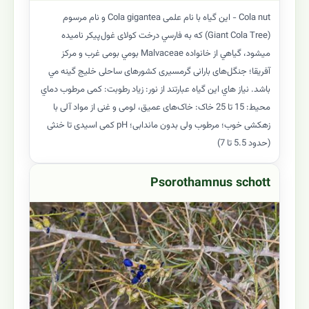
Cola nut - این گیاه با نام علمی Cola gigantea و نام مرسوم
(Giant Cola Tree) که به فارسي درخت کولای غول‌پیکر ناميده
ميشود، گياهي از خانواده Malvaceae بومي بومی غرب و مرکز
آفریقا؛ جنگل‌های بارانی گرمسیری کشورهای ساحلی خلیج گینه مي
باشد. نياز هاي اين گياه عبارتند از نور: زیاد رطوبت: کمی مرطوب دماي
محيط: 15 تا 25 خاک: خاک‌های عمیق، لومی و غنی از مواد آلی با
زهکشی خوب؛ مرطوب ولی بدون ماندابی؛ pH کمی اسیدی تا خنثی
(حدود 5.5 تا 7)
Psorothamnus schott