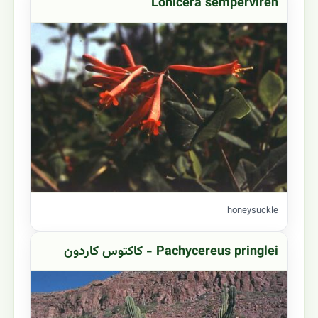
Lonicera semperviren
honeysuckle
Pachycereus pringlei - کاکتوس کاردون