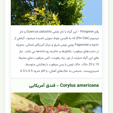
رقم Pringreen - این گیاه با نام علمی Quercus palustris و نام
مرسوم (Pin Oak) که به فارسي بلوط سوزنی ناميده ميشود، گياهي از
خانواده Fagaceae بومي بومی شرق و مرکز آمریکای شمالی، به‌ویژه
در دشت‌های مرطوب، باتلاق‌ها و حاشیه رودخانه‌ها مي باشد. نياز
هاي اين گياه عبارتند از نور: زیاد رطوبت: کمی مرطوب دماي محيط:
15 تا 25 خاک: خاک لومی یا رسی مرطوب با زهکشی متوسط،
اسیدی‌پسند، حساس به خاک‌های آهکی، با pH حدود 4.5 تا 6.5
Corylus americana - فندق آمریکایی