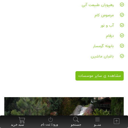
رهپویان طبیعت آبی
مرصوص کام
آب و نور
درفام
بابونه گرمسار
باغبان ماشین
مشاهده ی سایر موسسات
منــو
جستجو
سبد خرید
ورود/ ثبت نام