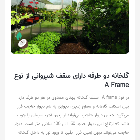
گلخانه دو طرفه دارای سقف شیروانی از نوع
A Frame
در نوع A frame سقف گلخانه پهنای مساوی در هر دو طرف دارد.
بین اسکلت گلخانه و سطح زمین، دیواری به نام دیوار حاجب قرار
می‌گیرد. جنس دیوار حاجب می‌تواند از بتن، آجر، سیمان یا چوب
باشد که ارتفاع این دیوار حدود 60 الی 100 سانتی متر است. دیوار
حاجب می‌تواند درون زمین قرار بگیرد تا ورود نور به داخل گلخانه